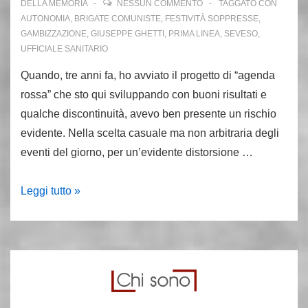
DELLA MEMORIA
NESSUN COMMENTO
TAGGATO CON
AUTONOMIA
,
BRIGATE COMUNISTE
,
FESTIVITÀ SOPPRESSE
,
GAMBIZZAZIONE
,
GIUSEPPE GHETTI
,
PRIMA LINEA
,
SEVESO
,
UFFICIALE SANITARIO
Quando, tre anni fa, ho avviato il progetto di “agenda
rossa” che sto qui sviluppando con buoni risultati e
qualche discontinuità, avevo ben presente un rischio
evidente. Nella scelta casuale ma non arbitraria degli
eventi del giorno, per un’evidente distorsione …
19
Leggi tutto »
maggio
1977:
la
guerriglia
del
Portello