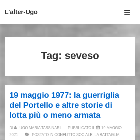
↓
L'alter-Ugo
Vai
MEN
al
Menu
contenuto
principale
principale
Tag:
seveso
19 maggio 1977: la guerriglia
del Portello e altre storie di
lotta più o meno armata
DI
UGO MARIA TASSINARI
PUBBLICATO IL
19 MAGGIO
2021
POSTATO IN
CONFLITTO SOCIALE
,
LA BATTAGLIA