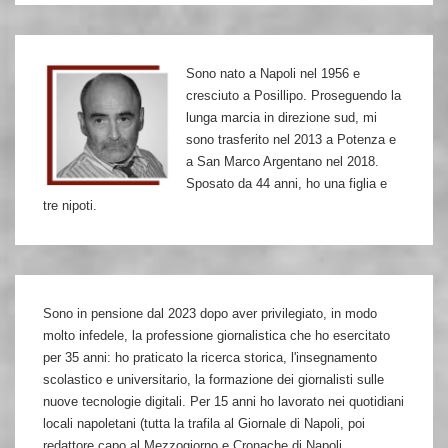
e
altre
Sono nato a Napoli nel 1956 e
storie
cresciuto a Posillipo. Proseguendo la
di
lunga marcia in direzione sud, mi
lotta
sono trasferito nel 2013 a Potenza e
a San Marco Argentano nel 2018.
più
Sposato da 44 anni, ho una figlia e
o
tre nipoti.
meno
armata
Sono in pensione dal 2023 dopo aver privilegiato, in modo
molto infedele, la professione giornalistica che ho esercitato
per 35 anni: ho praticato la ricerca storica, l'insegnamento
scolastico e universitario, la formazione dei giornalisti sulle
nuove tecnologie digitali. Per 15 anni ho lavorato nei quotidiani
locali napoletani (tutta la trafila al Giornale di Napoli, poi
redattore capo al Mezzogiorno e Cronache di Napoli,