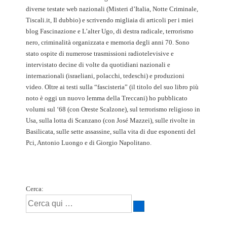
diverse testate web nazionali (Misteri d’Italia, Notte Criminale,
Tiscali.it, Il dubbio) e scrivendo migliaia di articoli per i miei
blog Fascinazione e L’alter Ugo, di destra radicale, terrorismo
nero, criminalità organizzata e memoria degli anni 70. Sono
stato ospite di numerose trasmissioni radiotelevisive e
intervistato decine di volte da quotidiani nazionali e
internazionali (israeliani, polacchi, tedeschi) e produzioni
video. Oltre ai testi sulla “fascisteria” (il titolo del suo libro più
noto è oggi un nuovo lemma della Treccani) ho pubblicato
volumi sul ‘68 (con Oreste Scalzone), sul terrorismo religioso in
Usa, sulla lotta di Scanzano (con José Mazzei), sulle rivolte in
Basilicata, sulle sette assassine, sulla vita di due esponenti del
Pci, Antonio Luongo e di Giorgio Napolitano.
Cerca: