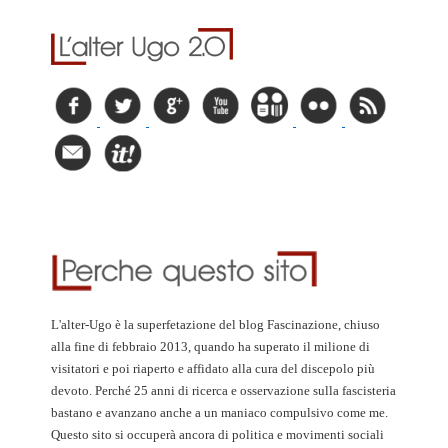
L'alter-Ugo è la superfetazione del blog Fascinazione, chiuso
alla fine di febbraio 2013, quando ha superato il milione di
visitatori e poi riaperto e affidato alla cura del discepolo più
devoto. Perché 25 anni di ricerca e osservazione sulla fascisteria
bastano e avanzano anche a un maniaco compulsivo come me.
Questo sito si occuperà ancora di politica e movimenti sociali