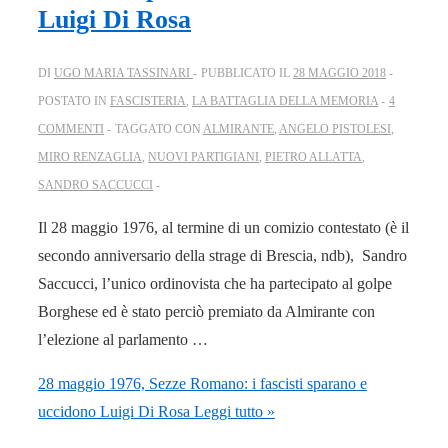
Luigi Di Rosa
DI
UGO MARIA TASSINARI
PUBBLICATO IL
28 MAGGIO 2018
POSTATO IN
FASCISTERIA
,
LA BATTAGLIA DELLA MEMORIA
4
COMMENTI
TAGGATO CON
ALMIRANTE
,
ANGELO PISTOLESI
,
MIRO RENZAGLIA
,
NUOVI PARTIGIANI
,
PIETRO ALLATTA
,
SANDRO SACCUCCI
Il 28 maggio 1976, al termine di un comizio contestato (è il
secondo anniversario della strage di Brescia, ndb), Sandro
Saccucci, l’unico ordinovista che ha partecipato al golpe
Borghese ed è stato perciò premiato da Almirante con
l’elezione al parlamento …
28 maggio 1976, Sezze Romano: i fascisti sparano e
uccidono Luigi Di Rosa
Leggi tutto »