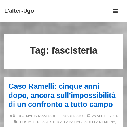
↓
L'alter-Ugo
Vai
MEN
al
Menu
contenuto
principale
principale
Tag:
fascisteria
Caso Ramelli: cinque anni
dopo, ancora sull’impossibilità
di un confronto a tutto campo
DI
UGO MARIA TASSINARI
PUBBLICATO IL
26 APRILE 2014
POSTATO IN
FASCISTERIA
,
LA BATTAGLIA DELLA MEMORIA
,