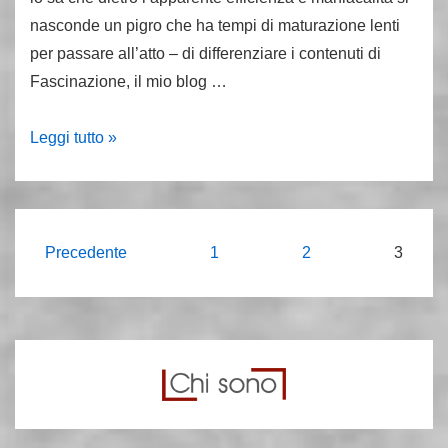
nasconde un pigro che ha tempi di maturazione lenti
per passare all’atto – di differenziare i contenuti di
Fascinazione, il mio blog …
Fascisteria:
Leggi tutto »
le
ragioni
di
un
Paginazione
Precedente
1
2
3
nuovo
degli
blog
articoli