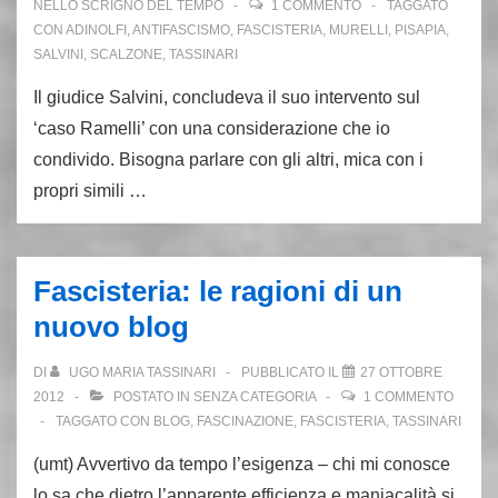
NELLO SCRIGNO DEL TEMPO
1 COMMENTO
TAGGATO
CON
ADINOLFI
,
ANTIFASCISMO
,
FASCISTERIA
,
MURELLI
,
PISAPIA
,
SALVINI
,
SCALZONE
,
TASSINARI
Il giudice Salvini, concludeva il suo intervento sul
‘caso Ramelli’ con una considerazione che io
condivido. Bisogna parlare con gli altri, mica con i
propri simili …
Fascisteria: le ragioni di un
nuovo blog
DI
UGO MARIA TASSINARI
PUBBLICATO IL
27 OTTOBRE
2012
POSTATO IN
SENZA CATEGORIA
1 COMMENTO
TAGGATO CON
BLOG
,
FASCINAZIONE
,
FASCISTERIA
,
TASSINARI
(umt) Avvertivo da tempo l’esigenza – chi mi conosce
lo sa che dietro l’apparente efficienza e maniacalità si