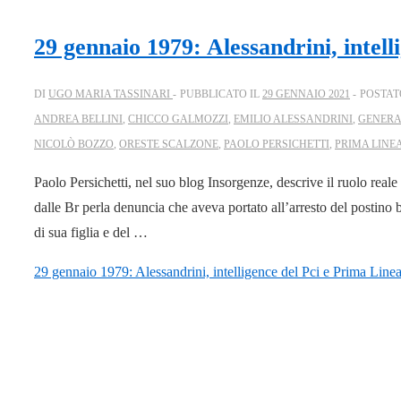
29 gennaio 1979: Alessandrini, intell
DI
UGO MARIA TASSINARI
PUBBLICATO IL
29 GENNAIO 2021
POSTAT
ANDREA BELLINI
,
CHICCO GALMOZZI
,
EMILIO ALESSANDRINI
,
GENERA
NICOLÒ BOZZO
,
ORESTE SCALZONE
,
PAOLO PERSICHETTI
,
PRIMA LINE
Paolo Persichetti, nel suo blog Insorgenze, descrive il ruolo reale
dalle Br perla denuncia che aveva portato all’arresto del postino 
di sua figlia e del …
29 gennaio 1979: Alessandrini, intelligence del Pci e Prima Line