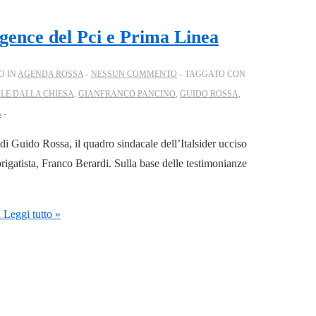
igence del Pci e Prima Linea
O IN
AGENDA ROSSA
NESSUN COMMENTO
TAGGATO CON
LE DALLA CHIESA
,
GIANFRANCO PANCINO
,
GUIDO ROSSA
,
A
 di Guido Rossa, il quadro sindacale dell’Italsider ucciso
brigatista, Franco Berardi. Sulla base delle testimonianze
a
Leggi tutto »