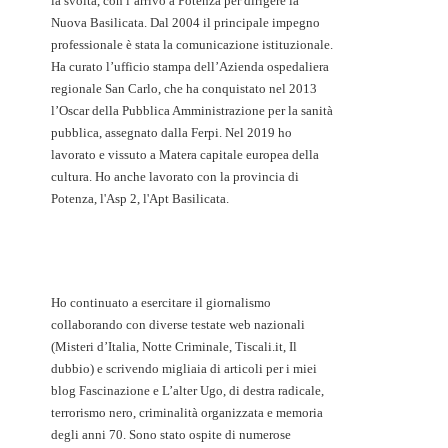
la svolta, con l’arrivo a Potenza per dirigere la
Nuova Basilicata. Dal 2004 il principale impegno
professionale è stata la comunicazione istituzionale.
Ha curato l’ufficio stampa dell’Azienda ospedaliera
regionale San Carlo, che ha conquistato nel 2013
l’Oscar della Pubblica Amministrazione per la sanità
pubblica, assegnato dalla Ferpi. Nel 2019 ho
lavorato e vissuto a Matera capitale europea della
cultura. Ho anche lavorato con la provincia di
Potenza, l'Asp 2, l'Apt Basilicata.
Ho continuato a esercitare il giornalismo
collaborando con diverse testate web nazionali
(Misteri d’Italia, Notte Criminale, Tiscali.it, Il
dubbio) e scrivendo migliaia di articoli per i miei
blog Fascinazione e L’alter Ugo, di destra radicale,
terrorismo nero, criminalità organizzata e memoria
degli anni 70. Sono stato ospite di numerose