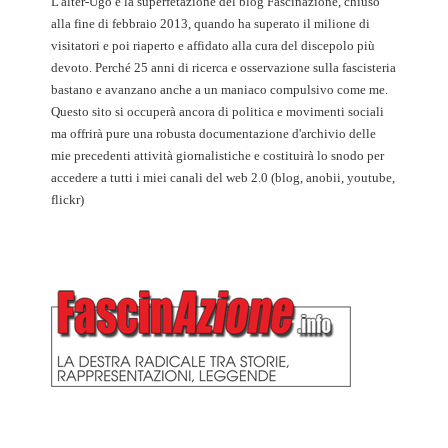
L'alter-Ugo è la superfetazione del blog Fascinazione, chiuso
alla fine di febbraio 2013, quando ha superato il milione di
visitatori e poi riaperto e affidato alla cura del discepolo più
devoto. Perché 25 anni di ricerca e osservazione sulla fascisteria
bastano e avanzano anche a un maniaco compulsivo come me.
Questo sito si occuperà ancora di politica e movimenti sociali
ma offrirà pure una robusta documentazione d'archivio delle
mie precedenti attività giornalistiche e costituirà lo snodo per
accedere a tutti i miei canali del web 2.0 (blog, anobii, youtube,
flickr)