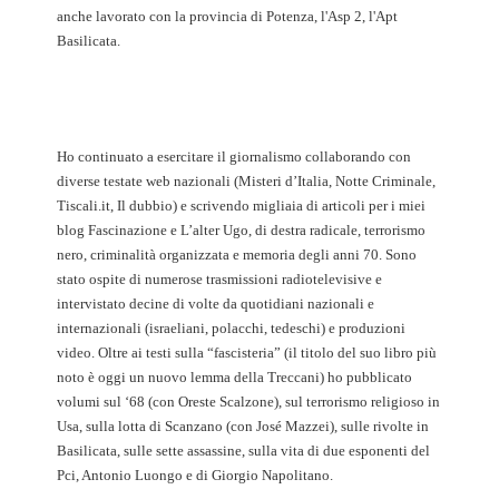
anche lavorato con la provincia di Potenza, l'Asp 2, l'Apt
Basilicata.
Ho continuato a esercitare il giornalismo collaborando con
diverse testate web nazionali (Misteri d’Italia, Notte Criminale,
Tiscali.it, Il dubbio) e scrivendo migliaia di articoli per i miei
blog Fascinazione e L’alter Ugo, di destra radicale, terrorismo
nero, criminalità organizzata e memoria degli anni 70. Sono
stato ospite di numerose trasmissioni radiotelevisive e
intervistato decine di volte da quotidiani nazionali e
internazionali (israeliani, polacchi, tedeschi) e produzioni
video. Oltre ai testi sulla “fascisteria” (il titolo del suo libro più
noto è oggi un nuovo lemma della Treccani) ho pubblicato
volumi sul ‘68 (con Oreste Scalzone), sul terrorismo religioso in
Usa, sulla lotta di Scanzano (con José Mazzei), sulle rivolte in
Basilicata, sulle sette assassine, sulla vita di due esponenti del
Pci, Antonio Luongo e di Giorgio Napolitano.