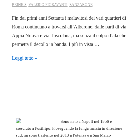
BRINK'S
,
VALERIO FIORAVANTI
,
ZANZARONE
Fin dai primi anni Settanta i malavitosi dei vari quartieri di
Roma continuano a trovarsi all’Alberone, dalle parti di via
Appia Nuova e via Tuscolana, ma senza il colpo d’ala che
permetta il decollo in banda. I più in vista …
28.9.84.
Leggi tutto »
Ucciso
Toni
Chicchiarelli,
un
gigante
del
falso
Sono nato a Napoli nel 1956 e
e
cresciuto a Posillipo. Proseguendo la lunga marcia in direzione
sud, mi sono trasferito nel 2013 a Potenza e a San Marco
delle