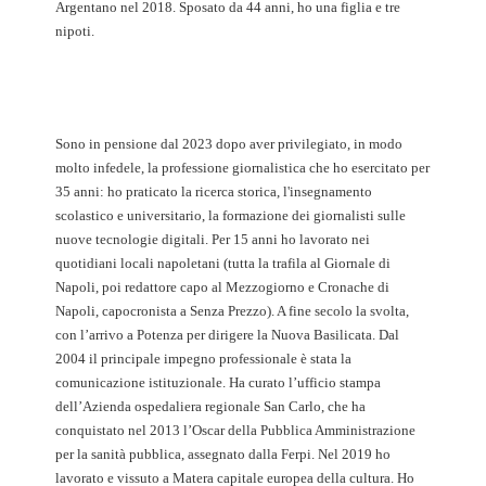
Argentano nel 2018. Sposato da 44 anni, ho una figlia e tre
rapine
nipoti.
Sono in pensione dal 2023 dopo aver privilegiato, in modo
molto infedele, la professione giornalistica che ho esercitato per
35 anni: ho praticato la ricerca storica, l'insegnamento
scolastico e universitario, la formazione dei giornalisti sulle
nuove tecnologie digitali. Per 15 anni ho lavorato nei
quotidiani locali napoletani (tutta la trafila al Giornale di
Napoli, poi redattore capo al Mezzogiorno e Cronache di
Napoli, capocronista a Senza Prezzo). A fine secolo la svolta,
con l’arrivo a Potenza per dirigere la Nuova Basilicata. Dal
2004 il principale impegno professionale è stata la
comunicazione istituzionale. Ha curato l’ufficio stampa
dell’Azienda ospedaliera regionale San Carlo, che ha
conquistato nel 2013 l’Oscar della Pubblica Amministrazione
per la sanità pubblica, assegnato dalla Ferpi. Nel 2019 ho
lavorato e vissuto a Matera capitale europea della cultura. Ho