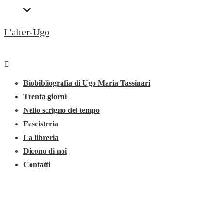
↓
Secondary
Vai
Navigation
L'alter-Ugo
al
contenuto
Menu
principale
Menu
principale
Biobibliografia di Ugo Maria Tassinari
Trenta giorni
Nello scrigno del tempo
Fascisteria
La libreria
Dicono di noi
Contatti