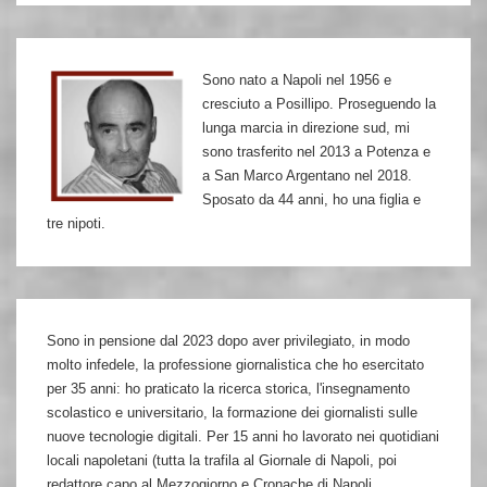
su
Corrado
Sono nato a Napoli nel 1956 e
Simioni
cresciuto a Posillipo. Proseguendo la
lunga marcia in direzione sud, mi
sono trasferito nel 2013 a Potenza e
a San Marco Argentano nel 2018.
Sposato da 44 anni, ho una figlia e
tre nipoti.
Sono in pensione dal 2023 dopo aver privilegiato, in modo
molto infedele, la professione giornalistica che ho esercitato
per 35 anni: ho praticato la ricerca storica, l'insegnamento
scolastico e universitario, la formazione dei giornalisti sulle
nuove tecnologie digitali. Per 15 anni ho lavorato nei quotidiani
locali napoletani (tutta la trafila al Giornale di Napoli, poi
redattore capo al Mezzogiorno e Cronache di Napoli,