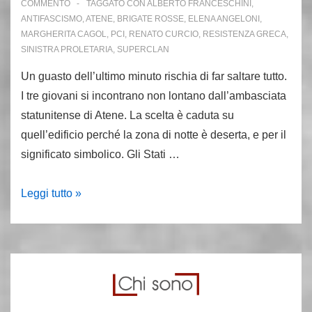
COMMENTO
TAGGATO CON
ALBERTO FRANCESCHINI
,
ANTIFASCISMO
,
ATENE
,
BRIGATE ROSSE
,
ELENA ANGELONI
,
MARGHERITA CAGOL
,
PCI
,
RENATO CURCIO
,
RESISTENZA GRECA
,
SINISTRA PROLETARIA
,
SUPERCLAN
Un guasto dell’ultimo minuto rischia di far saltare tutto.
I tre giovani si incontrano non lontano dall’ambasciata
statunitense di Atene. La scelta è caduta su
quell’edificio perché la zona di notte è deserta, e per il
significato simbolico. Gli Stati …
2.9.70,
Leggi tutto »
Atene:
strage
all’ambasciata
Usa.
La
leggenda