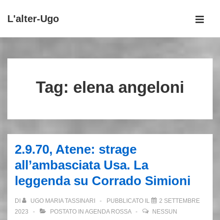
↓
L'alter-Ugo
Vai
MEN
al
Menu
contenuto
principale
principale
Tag:
elena angeloni
2.9.70, Atene: strage
all’ambasciata Usa. La
leggenda su Corrado Simioni
DI
UGO MARIA TASSINARI
PUBBLICATO IL
2 SETTEMBRE
2023
POSTATO IN
AGENDA ROSSA
NESSUN