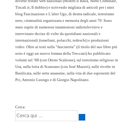
diverse testate web nazionali (Misteri d’Italia, Notte Criminale,
Tiscali.it, Il dubbio) e scrivendo migliaia di articoli per i miei
blog Fascinazione e L’alter Ugo, di destra radicale, terrorismo
nero, criminalità organizzata e memoria degli anni 70. Sono
stato ospite di numerose trasmissioni radiotelevisive e
intervistato decine di volte da quotidiani nazionali e
internazionali (israeliani, polacchi, tedeschi) e produzioni
video. Oltre ai testi sulla “fascisteria” (il titolo del suo libro più
noto è oggi un nuovo lemma della Treccani) ho pubblicato
volumi sul ‘68 (con Oreste Scalzone), sul terrorismo religioso in
Usa, sulla lotta di Scanzano (con José Mazzei), sulle rivolte in
Basilicata, sulle sette assassine, sulla vita di due esponenti del
Pci, Antonio Luongo e di Giorgio Napolitano.
Cerca: