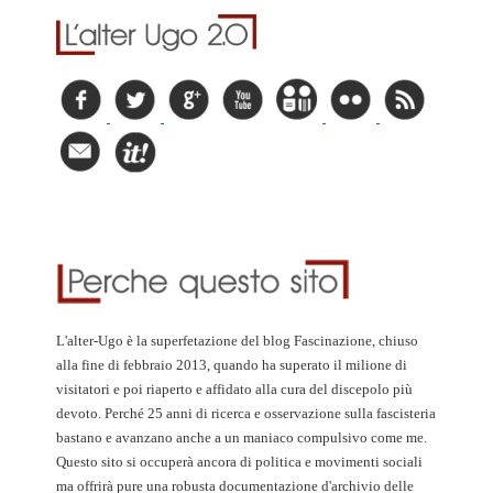
L'alter-Ugo è la superfetazione del blog Fascinazione, chiuso
alla fine di febbraio 2013, quando ha superato il milione di
visitatori e poi riaperto e affidato alla cura del discepolo più
devoto. Perché 25 anni di ricerca e osservazione sulla fascisteria
bastano e avanzano anche a un maniaco compulsivo come me.
Questo sito si occuperà ancora di politica e movimenti sociali
ma offrirà pure una robusta documentazione d'archivio delle