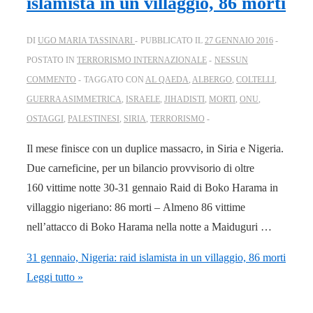
islamista in un villaggio, 86 morti
DI
UGO MARIA TASSINARI
PUBBLICATO IL
27 GENNAIO 2016
POSTATO IN
TERRORISMO INTERNAZIONALE
NESSUN
COMMENTO
TAGGATO CON
AL QAEDA
,
ALBERGO
,
COLTELLI
,
GUERRA ASIMMETRICA
,
ISRAELE
,
JIHADISTI
,
MORTI
,
ONU
,
OSTAGGI
,
PALESTINESI
,
SIRIA
,
TERRORISMO
Il mese finisce con un duplice massacro, in Siria e Nigeria.
Due carneficine, per un bilancio provvisorio di oltre
160 vittime notte 30-31 gennaio Raid di Boko Harama in
villaggio nigeriano: 86 morti – Almeno 86 vittime
nell’attacco di Boko Harama nella notte a Maiduguri …
31 gennaio, Nigeria: raid islamista in un villaggio, 86 morti
Leggi tutto »