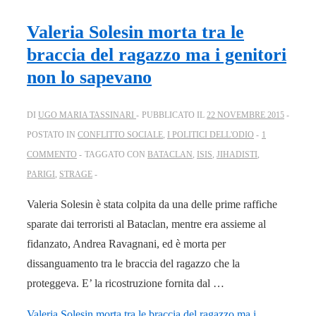
Valeria Solesin morta tra le
braccia del ragazzo ma i genitori
non lo sapevano
DI
UGO MARIA TASSINARI
PUBBLICATO IL
22 NOVEMBRE 2015
POSTATO IN
CONFLITTO SOCIALE
,
I POLITICI DELL'ODIO
1
COMMENTO
TAGGATO CON
BATACLAN
,
ISIS
,
JIHADISTI
,
PARIGI
,
STRAGE
Valeria Solesin è stata colpita da una delle prime raffiche
sparate dai terroristi al Bataclan, mentre era assieme al
fidanzato, Andrea Ravagnani, ed è morta per
dissanguamento tra le braccia del ragazzo che la
proteggeva. E’ la ricostruzione fornita dal …
Valeria Solesin morta tra le braccia del ragazzo ma i