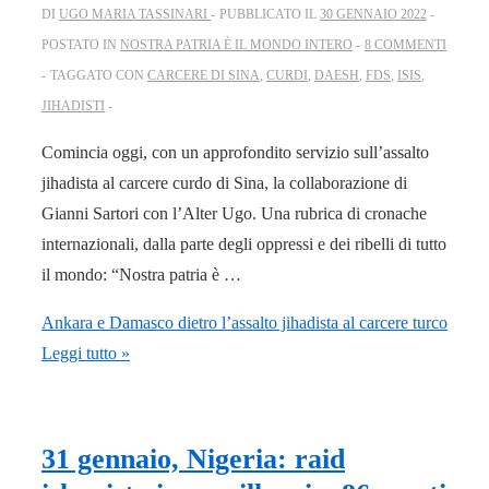
DI
UGO MARIA TASSINARI
PUBBLICATO IL
30 GENNAIO 2022
POSTATO IN
NOSTRA PATRIA È IL MONDO INTERO
8 COMMENTI
TAGGATO CON
CARCERE DI SINA
,
CURDI
,
DAESH
,
FDS
,
ISIS
,
JIHADISTI
Comincia oggi, con un approfondito servizio sull’assalto
jihadista al carcere curdo di Sina, la collaborazione di
Gianni Sartori con l’Alter Ugo. Una rubrica di cronache
internazionali, dalla parte degli oppressi e dei ribelli di tutto
il mondo: “Nostra patria è …
Ankara e Damasco dietro l’assalto jihadista al carcere turco
Leggi tutto »
31 gennaio, Nigeria: raid