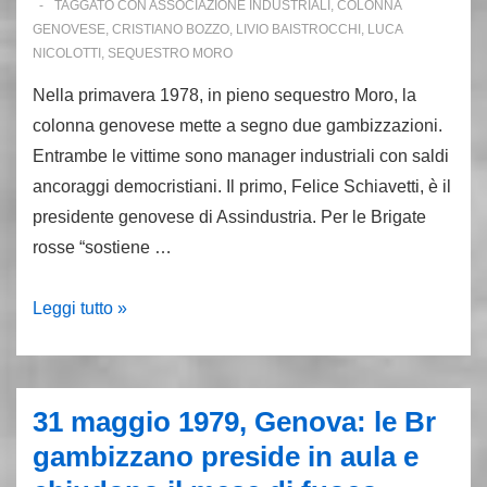
TAGGATO CON
ASSOCIAZIONE INDUSTRIALI
,
COLONNA
GENOVESE
,
CRISTIANO BOZZO
,
LIVIO BAISTROCCHI
,
LUCA
NICOLOTTI
,
SEQUESTRO MORO
Nella primavera 1978, in pieno sequestro Moro, la
colonna genovese mette a segno due gambizzazioni.
Entrambe le vittime sono manager industriali con saldi
ancoraggi democristiani. Il primo, Felice Schiavetti, è il
presidente genovese di Assindustria. Per le Brigate
rosse “sostiene …
7
Leggi tutto »
aprile
1978:
le
31 maggio 1979, Genova: le Br
Br
gambizzano preside in aula e
gambizzano