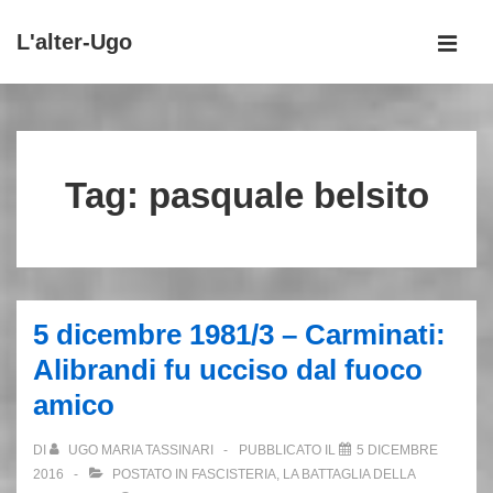
↓
L'alter-Ugo
Vai
MEN
al
Menu
contenuto
principale
principale
Tag:
pasquale belsito
5 dicembre 1981/3 – Carminati:
Alibrandi fu ucciso dal fuoco
amico
DI
UGO MARIA TASSINARI
PUBBLICATO IL
5 DICEMBRE
2016
POSTATO IN
FASCISTERIA
,
LA BATTAGLIA DELLA