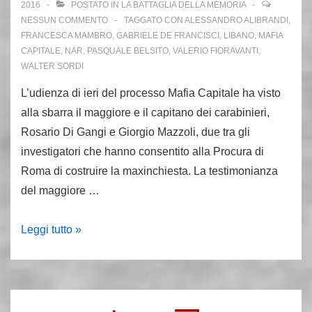
ucciso
2016
POSTATO IN
LA BATTAGLIA DELLA MEMORIA
dal
NESSUN COMMENTO
TAGGATO CON
ALESSANDRO ALIBRANDI
,
FRANCESCA MAMBRO
,
GABRIELE DE FRANCISCI
,
LIBANO
,
MAFIA
fuoco
CAPITALE
,
NAR
,
PASQUALE BELSITO
,
VALERIO FIORAVANTI
,
amico
WALTER SORDI
L’udienza di ieri del processo Mafia Capitale ha visto
alla sbarra il maggiore e il capitano dei carabinieri,
Rosario Di Gangi e Giorgio Mazzoli, due tra gli
investigatori che hanno consentito alla Procura di
Roma di costruire la maxinchiesta. La testimonianza
del maggiore …
Mafia
Leggi tutto »
Capitale,
Carminati
e
il