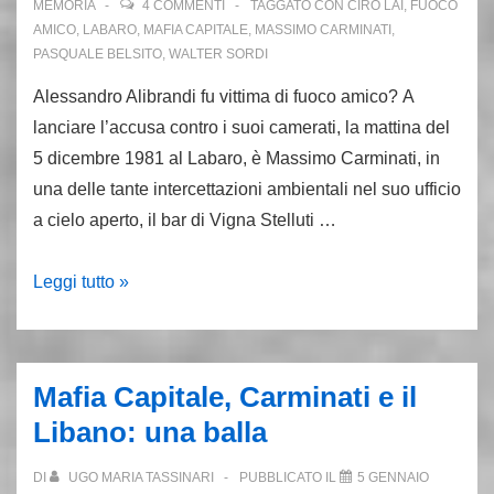
MEMORIA
4 COMMENTI
TAGGATO CON
CIRO LAI
,
FUOCO
AMICO
,
LABARO
,
MAFIA CAPITALE
,
MASSIMO CARMINATI
,
PASQUALE BELSITO
,
WALTER SORDI
Alessandro Alibrandi fu vittima di fuoco amico? A
lanciare l’accusa contro i suoi camerati, la mattina del
5 dicembre 1981 al Labaro, è Massimo Carminati, in
una delle tante intercettazioni ambientali nel suo ufficio
a cielo aperto, il bar di Vigna Stelluti …
5
Leggi tutto »
dicembre
1981/3
–
Mafia Capitale, Carminati e il
Carminati:
Libano: una balla
Alibrandi
fu
DI
UGO MARIA TASSINARI
PUBBLICATO IL
5 GENNAIO