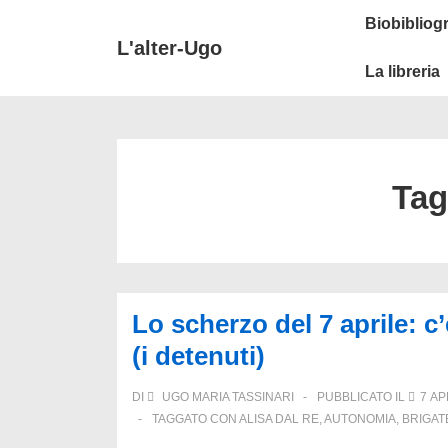
↓
Secondary
Menu
Biobibliogr
Vai
Navigation
principale
L'alter-Ugo
al
La libreria
contenuto
principale
Ta
Lo scherzo del 7 aprile: c
(i detenuti)
DI
UGO MARIA TASSINARI
PUBBLICATO IL
7 AP
TAGGATO CON
ALISA DAL RE
,
AUTONOMIA
,
BRIGAT