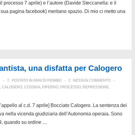
l processo 7 aprile) e l’autore (Davide Steccanella: e il
la sua pagina facebook) meritano spazio. Di mio ci metto una
antista, una disfatta per Calogero
3
POSTATO IN
ANNI DI PIOMBO
NESSUN COMMENTO
,
CALOGERO
,
COSSIGA
,
PIPERNO
,
PROCESSO
,
REPRESSIONE
,
ppello al c.d. 7 aprile] Bocciato Calogero. La sentenza dei
iva nella vicenda giudiziaria dell’Autonomia operaia. Sono
79, quando su ordine …