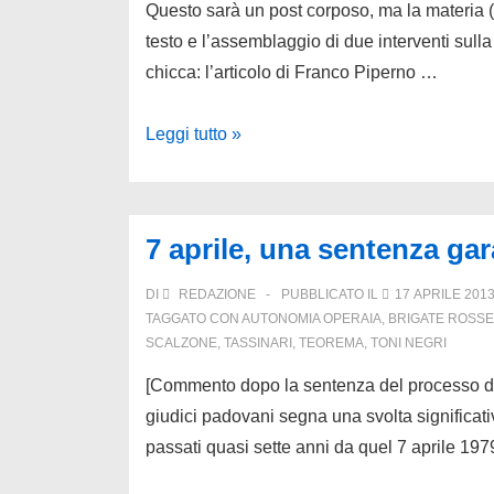
Questo sarà un post corposo, ma la materia (i
testo e l’assemblaggio di due interventi sul
chicca: l’articolo di Franco Piperno …
Lo
Leggi tutto »
scherzo
del
7
7 aprile, una sentenza gar
aprile:
c’è
DI
REDAZIONE
PUBBLICATO IL
17 APRILE 201
chi
TAGGATO CON
AUTONOMIA OPERAIA
,
BRIGATE ROSSE
SCALZONE
,
TASSINARI
,
TEOREMA
,
TONI NEGRI
vince
(Calogero)
[Commento dopo la sentenza del processo d’a
e
giudici padovani segna una svolta significat
chi
passati quasi sette anni da quel 7 aprile 19
perde