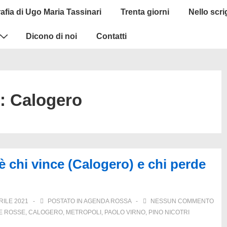
afia di Ugo Maria Tassinari
Trenta giorni
Nello scr
Dicono di noi
Contatti
g:
Calogero
’è chi vince (Calogero) e chi perde
RILE 2021
POSTATO IN
AGENDA ROSSA
NESSUN COMMENTO
E ROSSE
,
CALOGERO
,
METROPOLI
,
PAOLO VIRNO
,
PINO NICOTRI