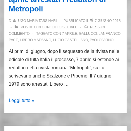
con
Metropoli
Piperno
e
DI
UGO MARIA TASSINARI
PUBBLICATO IL
7 GIUGNO 2018
Virno
POSTATO IN
CONFLITTO SOCIALE
NESSUN
COMMENTO
TAGGATO CON
7 APRILE
,
GALLUCCI
,
LANFRANCO
PACE
,
LIBERO MAESANO
,
LUCIO CASTELLANO
,
PAOLO VIRNO
Ai primi di giugno, dopo il sequestro della rivista nelle
edicole di tutta Italia il processo, 7 aprile si estende ai
redattori della rivista romana “Metropoli”, su cui
scrivevano anche Scalzone e Piperno. Il 7 giugno
1979 sono arrestati Libero …
7
Leggi tutto »
giugno
1979:
per