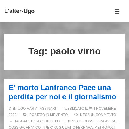
↓
L'alter-Ugo
Vai
MEN
al
Menu
contenuto
principale
principale
Tag:
paolo virno
E’ morto Lanfranco Pace una
perdita per noi e il giornalismo
DI
UGO MARIA TASSINARI
PUBBLICATO IL
4 NOVEMBRE
2023
POSTATO IN
MEMENTO
NESSUN COMMENTO
TAGGATO CON
ACHILLE LOLLO
,
BRIGATE ROSSE
,
FRANCESCO
COSSIGA
,
FRANCO PIPERNO
,
GIULIANO FERRARA
,
METROPOLI
,