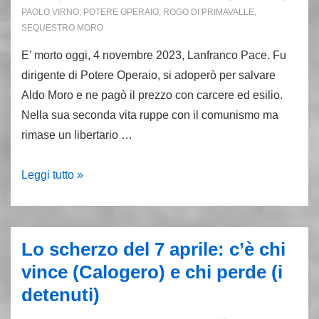
PAOLO VIRNO
,
POTERE OPERAIO
,
ROGO DI PRIMAVALLE
,
SEQUESTRO MORO
E’ morto oggi, 4 novembre 2023, Lanfranco Pace. Fu
dirigente di Potere Operaio, si adoperò per salvare
Aldo Moro e ne pagò il prezzo con carcere ed esilio.
Nella sua seconda vita ruppe con il comunismo ma
rimase un libertario …
E’
Leggi tutto »
morto
Lanfranco
Pace
Lo scherzo del 7 aprile: c’è chi
una
vince (Calogero) e chi perde (i
perdita
detenuti)
per
noi