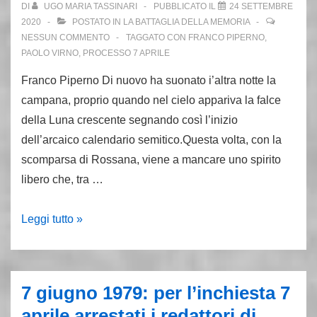
DI
UGO MARIA TASSINARI
PUBBLICATO IL
24 SETTEMBRE
vince
2020
POSTATO IN
LA BATTAGLIA DELLA MEMORIA
(Calogero)
NESSUN COMMENTO
TAGGATO CON
FRANCO PIPERNO
,
PAOLO VIRNO
,
PROCESSO 7 APRILE
e
chi
Franco Piperno Di nuovo ha suonato i’altra notte la
perde
campana, proprio quando nel cielo appariva la falce
(i
della Luna crescente segnando così l’inizio
detenuti)
dell’arcaico calendario semitico.Questa volta, con la
scomparsa di Rossana, viene a mancare uno spirito
libero che, tra …
Rossanda,
Leggi tutto »
addio.
Chiudo
in
7 giugno 1979: per l’inchiesta 7
bellezza
aprile arrestati i redattori di