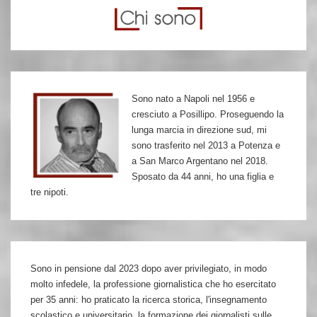
l’inchiesta
7
aprile
arrestati
i
Sono nato a Napoli nel 1956 e
redattori
cresciuto a Posillipo. Proseguendo la
di
lunga marcia in direzione sud, mi
Metropoli
sono trasferito nel 2013 a Potenza e
a San Marco Argentano nel 2018.
Sposato da 44 anni, ho una figlia e
tre nipoti.
Sono in pensione dal 2023 dopo aver privilegiato, in modo
molto infedele, la professione giornalistica che ho esercitato
per 35 anni: ho praticato la ricerca storica, l'insegnamento
scolastico e universitario, la formazione dei giornalisti sulle