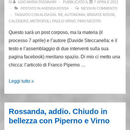
DI
UGO MARIA TASSINARI
PUBBLICATO IL
7 APRILE 2021
e
POSTATO IN
AGENDA ROSSA
NESSUN COMMENTO
il
TAGGATO CON
ALISA DAL RE
,
AUTONOMIA
,
BRIGATE ROSSE
,
CALOGERO
,
METROPOLI
,
PAOLO VIRNO
,
PINO NICOTRI
giornalismo
Questo sarà un post corposo, ma la materia (il
processo 7 aprile) e l’autore (Davide Steccanella: e il
testo e l’assemblaggio di due interventi sulla sua
pagina facebook) meritano spazio. Di mio ci metto una
chicca: l’articolo di Franco Piperno …
Lo
Leggi tutto »
scherzo
del
7
Rossanda, addio. Chiudo in
aprile:
bellezza con Piperno e Virno
c’è
chi