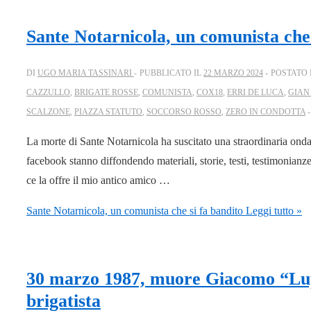
Sante Notarnicola, un comunista che 
DI
UGO MARIA TASSINARI
PUBBLICATO IL
22 MARZO 2024
POSTATO 
CAZZULLO
,
BRIGATE ROSSE
,
COMUNISTA
,
COX18
,
ERRI DE LUCA
,
GIAN
SCALZONE
,
PIAZZA STATUTO
,
SOCCORSO ROSSO
,
ZERO IN CONDOTTA
La morte di Sante Notarnicola ha suscitato una straordinaria ondat
facebook stanno diffondendo materiali, storie, testi, testimonian
ce la offre il mio antico amico …
Sante Notarnicola, un comunista che si fa bandito
Leggi tutto »
30 marzo 1987, muore Giacomo “Lup
brigatista