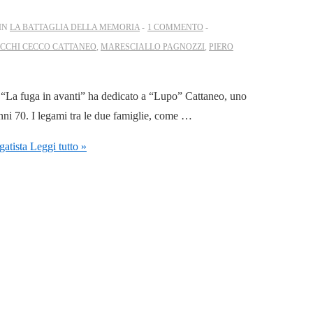
IN
LA BATTAGLIA DELLA MEMORIA
1 COMMENTO
CHI CECCO CATTANEO
,
MARESCIALLO PAGNOZZI
,
PIERO
n “La fuga in avanti” ha dedicato a “Lupo” Cattaneo, uno
 anni 70. I legami tra le due famiglie, come …
atista
Leggi tutto »