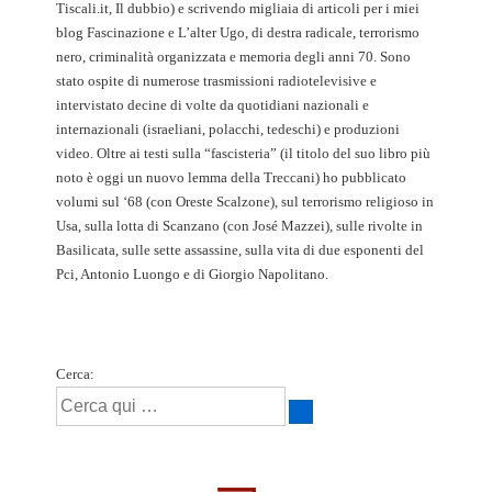
Tiscali.it, Il dubbio) e scrivendo migliaia di articoli per i miei
blog Fascinazione e L’alter Ugo, di destra radicale, terrorismo
nero, criminalità organizzata e memoria degli anni 70. Sono
stato ospite di numerose trasmissioni radiotelevisive e
intervistato decine di volte da quotidiani nazionali e
internazionali (israeliani, polacchi, tedeschi) e produzioni
video. Oltre ai testi sulla “fascisteria” (il titolo del suo libro più
noto è oggi un nuovo lemma della Treccani) ho pubblicato
volumi sul ‘68 (con Oreste Scalzone), sul terrorismo religioso in
Usa, sulla lotta di Scanzano (con José Mazzei), sulle rivolte in
Basilicata, sulle sette assassine, sulla vita di due esponenti del
Pci, Antonio Luongo e di Giorgio Napolitano.
Cerca: