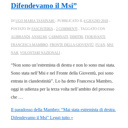
Difendevamo il Msi”
DI
UGO MARIA TASSINARI
PUBBLICATO IL
6 GIUGNO 2018
POSTATO IN
FASCISTERIA
2 COMMENTI
TAGGATO CON
ALIBRANDI
,
ANSELMI
,
CARMINATI
,
DIMITRI
,
FIORAVANTI
,
FRANCESCA MAMBRO
,
FRONTE DELLA GIOVENTÙ
,
FUAN
,
MSI
,
NAR
,
VOLONTARI NAZIONALI
“Non sono un’estremista di destra e non lo sono mai stata.
Sono stata nell’Msi e nel Fronte della Gioventù, poi sono
entrata in clandestinità”. Lo ha detto Francesca Mambro,
oggi in udienza per la terza volta nell’ambito del processo
che …
Il paradosso della Mambro: “Mai stata estremista di destra.
Difendevamo il Msi”
Leggi tutto »