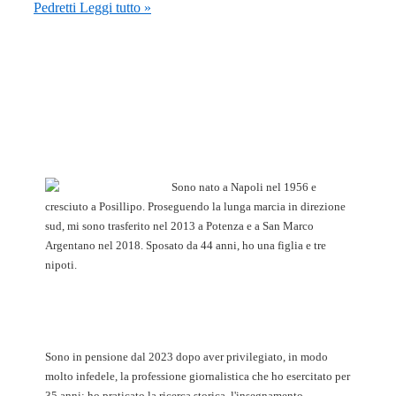
Pedretti
Leggi tutto »
Sono nato a Napoli nel 1956 e
cresciuto a Posillipo. Proseguendo la lunga marcia in direzione
sud, mi sono trasferito nel 2013 a Potenza e a San Marco
Argentano nel 2018. Sposato da 44 anni, ho una figlia e tre
nipoti.
Sono in pensione dal 2023 dopo aver privilegiato, in modo
molto infedele, la professione giornalistica che ho esercitato per
35 anni: ho praticato la ricerca storica, l'insegnamento