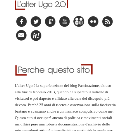
L'alter-Ugo è la superfetazione del blog Fascinazione, chiuso
alla fine di febbraio 2013, quando ha superato il milione di
visitatori e poi riaperto e affidato alla cura del discepolo più
devoto. Perché 25 anni di ricerca e osservazione sulla fascisteria
bastano e avanzano anche a un maniaco compulsivo come me.
Questo sito si occuperà ancora di politica e movimenti sociali
ma offrirà pure una robusta documentazione d'archivio delle
mie precedenti attività giornalistiche e costituirà lo snodo per