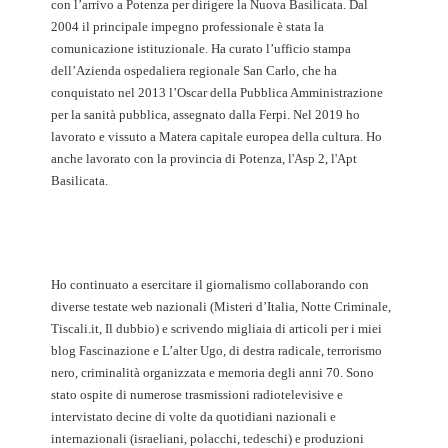
con l’arrivo a Potenza per dirigere la Nuova Basilicata. Dal
2004 il principale impegno professionale è stata la
comunicazione istituzionale. Ha curato l’ufficio stampa
dell’Azienda ospedaliera regionale San Carlo, che ha
conquistato nel 2013 l’Oscar della Pubblica Amministrazione
per la sanità pubblica, assegnato dalla Ferpi. Nel 2019 ho
lavorato e vissuto a Matera capitale europea della cultura. Ho
anche lavorato con la provincia di Potenza, l'Asp 2, l'Apt
Basilicata.
Ho continuato a esercitare il giornalismo collaborando con
diverse testate web nazionali (Misteri d’Italia, Notte Criminale,
Tiscali.it, Il dubbio) e scrivendo migliaia di articoli per i miei
blog Fascinazione e L’alter Ugo, di destra radicale, terrorismo
nero, criminalità organizzata e memoria degli anni 70. Sono
stato ospite di numerose trasmissioni radiotelevisive e
intervistato decine di volte da quotidiani nazionali e
internazionali (israeliani, polacchi, tedeschi) e produzioni