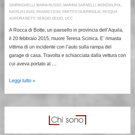
GHIRINGHELLI
,
MARIA RUSSO
,
MARINA SARNELLI
,
MONDIALPOL
,
NATALIA LIGAS
,
PAGANI CESA
,
PARTITO GUERRIGLIA
,
PASQUA
AURORA BETTI
,
SERGIO SEGIO
,
UCC
A Rocca di Botte, un paesello in provincia dell’Aquila,
il 20 febbraio 2015, muore Teresa Scinica. E’ rimasta
vittima di un incidente con l’auto sulla rampa del
garage di casa. Travolta e schiacciata dalla vettura con
cui aveva portato al …
20
Leggi tutto »
febbraio
2015,
muore
in
un
incidente