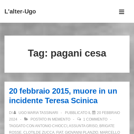
↓
L'alter-Ugo
Vai
MEN
al
Menu
contenuto
principale
principale
Tag:
pagani cesa
20 febbraio 2015, muore in un
incidente Teresa Scinica
DI
UGO MARIA TASSINARI
PUBBLICATO IL
20 FEBBRAIO
2024
POSTATO IN
MEMENTO
1 COMMENTO
TAGGATO CON
ANTONIO CHIOCCI
,
ASSUNTA GRISO
,
BRIGATE
ROSSE
,
CLOTILDE ZUCCA
,
FIAT
,
GIOVANNI PLANZIO
,
MARCELLO