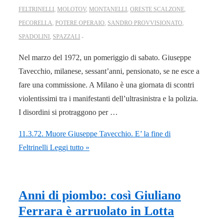
FELTRINELLI
,
MOLOTOV
,
MONTANELLI
,
ORESTE SCALZONE
,
PECORELLA
,
POTERE OPERAIO
,
SANDRO PROVVISIONATO
,
SPADOLINI
,
SPAZZALI
Nel marzo del 1972, un pomeriggio di sabato. Giuseppe
Tavecchio, milanese, sessant’anni, pensionato, se ne esce a
fare una commissione. A Milano è una giornata di scontri
violentissimi tra i manifestanti dell’ultrasinistra e la polizia.
I disordini si protraggono per …
11.3.72. Muore Giuseppe Tavecchio. E’ la fine di
Feltrinelli
Leggi tutto »
Anni di piombo: così Giuliano
Ferrara è arruolato in Lotta