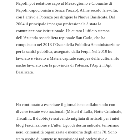
Napoli, poi redattore capo al Mezzogiorno e Cronache di
Napoli, capocronista a Senza Prezzo). A fine secolo la svolta,
con l’arrivo a Potenza per dirigere la Nuova Basilicata. Dal
2004 il principale impegno professionale è stata la
comunicazione istituzionale. Ha curato l’ufficio stampa
dell’Azienda ospedaliera regionale San Carlo, che ha
conquistato nel 2013 l’Oscar della Pubblica Amministrazione
per la sanità pubblica, assegnato dalla Ferpi. Nel 2019 ho
lavorato e vissuto a Matera capitale europea della cultura. Ho
anche lavorato con la provincia di Potenza, l'Asp 2, l'Apt
Basilicata.
Ho continuato a esercitare il giornalismo collaborando con
diverse testate web nazionali (Misteri d’Italia, Notte Criminale,
Tiscali.it, Il dubbio) e scrivendo migliaia di articoli per i miei
blog Fascinazione e L’alter Ugo, di destra radicale, terrorismo
nero, criminalità organizzata e memoria degli anni 70. Sono
stato ospite di numerose trasmissioni radiotelevisive e