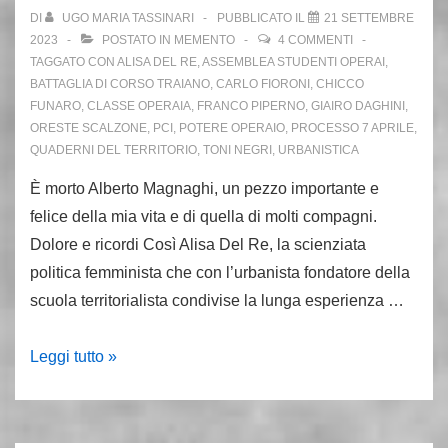
DI
UGO MARIA TASSINARI
PUBBLICATO IL
21 SETTEMBRE
2023
POSTATO IN
MEMENTO
4 COMMENTI
TAGGATO CON
ALISA DEL RE
,
ASSEMBLEA STUDENTI OPERAI
,
BATTAGLIA DI CORSO TRAIANO
,
CARLO FIORONI
,
CHICCO
FUNARO
,
CLASSE OPERAIA
,
FRANCO PIPERNO
,
GIAIRO DAGHINI
,
ORESTE SCALZONE
,
PCI
,
POTERE OPERAIO
,
PROCESSO 7 APRILE
,
QUADERNI DEL TERRITORIO
,
TONI NEGRI
,
URBANISTICA
È morto Alberto Magnaghi, un pezzo importante e
felice della mia vita e di quella di molti compagni.
Dolore e ricordi Così Alisa Del Re, la scienziata
politica femminista che con l’urbanista fondatore della
scuola territorialista condivise la lunga esperienza …
21.9.23:
Leggi tutto »
muore
Alberto
Magnaghi.