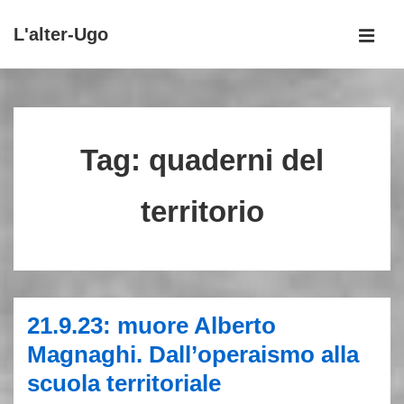
↓
L'alter-Ugo
Vai
MEN
al
Menu
contenuto
principale
principale
Tag:
quaderni del
territorio
21.9.23: muore Alberto
Magnaghi. Dall’operaismo alla
scuola territoriale