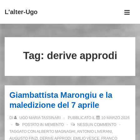
↓
L'alter-Ugo
Vai
MEN
al
Menu
contenuto
principale
principale
Tag:
derive approdi
Giambattista Marongiu e la
maledizione del 7 aprile
DI
UGO MARIA TASSINARI
PUBBLICATO IL
10 MARZO 2026
POSTATO IN
MEMENTO
NESSUN COMMENTO
TAGGATO CON
ALBERTO MAGNAGHI
,
ANTONIO LIVERANI
,
AUGUSTO FINZI
,
DERIVE APPRODI
,
EMILIO VESCE
,
FRANCO