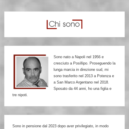
1969,
esce
“Potere
Operaio”:
lo
scontro
è
Sono nato a Napoli nel 1956 e
politico
cresciuto a Posillipo. Proseguendo la
lunga marcia in direzione sud, mi
sono trasferito nel 2013 a Potenza e
a San Marco Argentano nel 2018.
Sposato da 44 anni, ho una figlia e
tre nipoti.
Sono in pensione dal 2023 dopo aver privilegiato, in modo