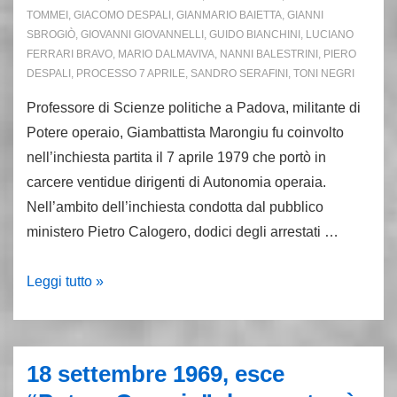
TOMMEI
,
GIACOMO DESPALI
,
GIANMARIO BAIETTA
,
GIANNI
SBROGIÒ
,
GIOVANNI GIOVANNELLI
,
GUIDO BIANCHINI
,
LUCIANO
FERRARI BRAVO
,
MARIO DALMAVIVA
,
NANNI BALESTRINI
,
PIERO
DESPALI
,
PROCESSO 7 APRILE
,
SANDRO SERAFINI
,
TONI NEGRI
Professore di Scienze politiche a Padova, militante di
Potere operaio, Giambattista Marongiu fu coinvolto
nell’inchiesta partita il 7 aprile 1979 che portò in
carcere ventidue dirigenti di Autonomia operaia.
Nell’ambito dell’inchiesta condotta dal pubblico
ministero Pietro Calogero, dodici degli arrestati …
Giambattista
Leggi tutto »
Marongiu
e
la
18 settembre 1969, esce
maledizione