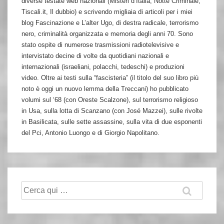
diverse testate web nazionali (Misteri d’Italia, Notte Criminale,
Tiscali.it, Il dubbio) e scrivendo migliaia di articoli per i miei
blog Fascinazione e L’alter Ugo, di destra radicale, terrorismo
nero, criminalità organizzata e memoria degli anni 70. Sono
stato ospite di numerose trasmissioni radiotelevisive e
intervistato decine di volte da quotidiani nazionali e
internazionali (israeliani, polacchi, tedeschi) e produzioni
video. Oltre ai testi sulla “fascisteria” (il titolo del suo libro più
noto è oggi un nuovo lemma della Treccani) ho pubblicato
volumi sul ‘68 (con Oreste Scalzone), sul terrorismo religioso
in Usa, sulla lotta di Scanzano (con José Mazzei), sulle rivolte
in Basilicata, sulle sette assassine, sulla vita di due esponenti
del Pci, Antonio Luongo e di Giorgio Napolitano.
Cerca: