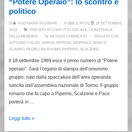
“Potere Operaio”: lo scontro è
del
politico
7
aprile
DI
UGO MARIA TASSINARI
PUBBLICATO IL
18 SETTEMBRE
2019
POSTATO IN
CONFLITTO SOCIALE
,
LA BATTAGLIA
DELLA MEMORIA
NESSUN COMMENTO
TAGGATO CON
AUTUNNO CALDO
,
DERIVE APPRODI
,
GIORNALE
,
MARCO
SCAVINO
,
NEGRI
,
OPERAISMO
,
PIPERNO
,
SCALZONE
Il 18 settembre 1969 esce il primo numero di “Potere
operaio”. Sarà l’organo di stampa dell’omonimo
gruppo, nato dalla spaccatura dell’area operaista
sancita dall’assemblea nazionale di Torino. Il gruppo
romano che fa capo a Piperno, Scalzone e Pace
porterà in …
18
Leggi tutto »
settembre