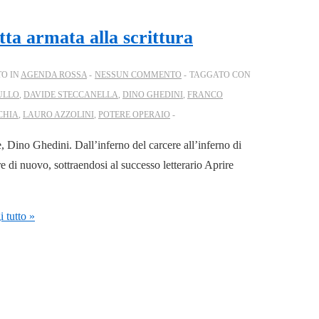
tta armata alla scrittura
TO IN
AGENDA ROSSA
NESSUN COMMENTO
TAGGATO CON
ULLO
,
DAVIDE STECCANELLA
,
DINO GHEDINI
,
FRANCO
CHIA
,
LAURO AZZOLINI
,
POTERE OPERAIO
 Dino Ghedini. Dall’inferno del carcere all’inferno di
re di nuovo, sottraendosi al successo letterario Aprire
 tutto »