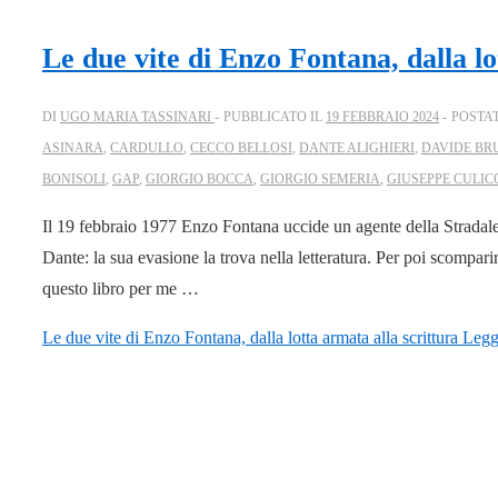
Le due vite di Enzo Fontana, dalla lo
DI
UGO MARIA TASSINARI
PUBBLICATO IL
19 FEBBRAIO 2024
POSTA
ASINARA
,
CARDULLO
,
CECCO BELLOSI
,
DANTE ALIGHIERI
,
DAVIDE BR
BONISOLI
,
GAP
,
GIORGIO BOCCA
,
GIORGIO SEMERIA
,
GIUSEPPE CULIC
Il 19 febbraio 1977 Enzo Fontana uccide un agente della Stradale,
Dante: la sua evasione la trova nella letteratura. Per poi scompari
questo libro per me …
Le due vite di Enzo Fontana, dalla lotta armata alla scrittura
Leggi