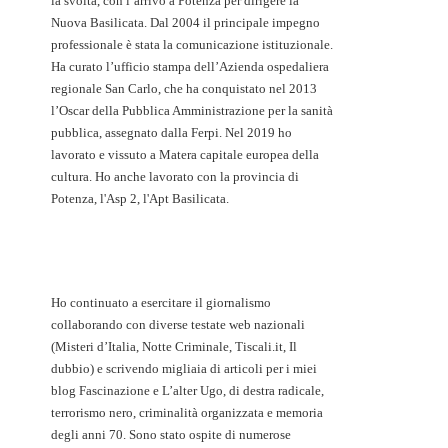
la svolta, con l’arrivo a Potenza per dirigere la
Nuova Basilicata. Dal 2004 il principale impegno
professionale è stata la comunicazione istituzionale.
Ha curato l’ufficio stampa dell’Azienda ospedaliera
regionale San Carlo, che ha conquistato nel 2013
l’Oscar della Pubblica Amministrazione per la sanità
pubblica, assegnato dalla Ferpi. Nel 2019 ho
lavorato e vissuto a Matera capitale europea della
cultura. Ho anche lavorato con la provincia di
Potenza, l'Asp 2, l'Apt Basilicata.
Ho continuato a esercitare il giornalismo
collaborando con diverse testate web nazionali
(Misteri d’Italia, Notte Criminale, Tiscali.it, Il
dubbio) e scrivendo migliaia di articoli per i miei
blog Fascinazione e L’alter Ugo, di destra radicale,
terrorismo nero, criminalità organizzata e memoria
degli anni 70. Sono stato ospite di numerose