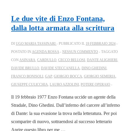
Le due vite di Enzo Fontana,
dalla lotta armata alla scrittura
DI
UGO MARIA TASSINARI
PUBBLICATO IL
19 FEBBRAIO 2024
POSTATO IN
AGENDA ROSSA
NESSUN COMMENTO
TAGGATO
CON
ASINARA
,
CARDULLO
,
CECCO BELLOSI
,
DANTE ALIGHIERI
,
DAVIDE BRULLO
,
DAVIDE STECCANELLA
,
DINO GHEDINI
,
FRANCO BONISOLI
,
GAP
,
GIORGIO BOCCA
,
GIORGIO SEMERIA
,
GIUSEPPE CULICCHIA
,
LAURO AZZOLINI
,
POTERE OPERAIO
Il 19 febbraio 1977 Enzo Fontana uccide un agente della
Stradale, Dino Ghedini. Dall’inferno del carcere all’inferno
di Dante: la sua evasione la trova nella letteratura. Per poi
scomparire di nuovo, sottraendosi al successo letterario
Aprire questo libro per me …