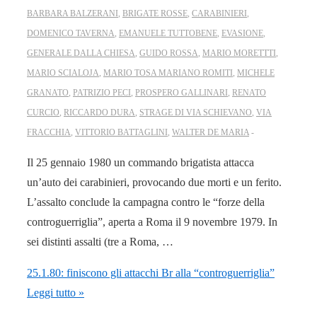
BARBARA BALZERANI
,
BRIGATE ROSSE
,
CARABINIERI
,
DOMENICO TAVERNA
,
EMANUELE TUTTOBENE
,
EVASIONE
,
GENERALE DALLA CHIESA
,
GUIDO ROSSA
,
MARIO MORETTTI
,
MARIO SCIALOJA
,
MARIO TOSA MARIANO ROMITI
,
MICHELE
GRANATO
,
PATRIZIO PECI
,
PROSPERO GALLINARI
,
RENATO
CURCIO
,
RICCARDO DURA
,
STRAGE DI VIA SCHIEVANO
,
VIA
FRACCHIA
,
VITTORIO BATTAGLINI
,
WALTER DE MARIA
Il 25 gennaio 1980 un commando brigatista attacca
un’auto dei carabinieri, provocando due morti e un ferito.
L’assalto conclude la campagna contro le “forze della
controguerriglia”, aperta a Roma il 9 novembre 1979. In
sei distinti assalti (tre a Roma, …
25.1.80: finiscono gli attacchi Br alla “controguerriglia”
Leggi tutto »