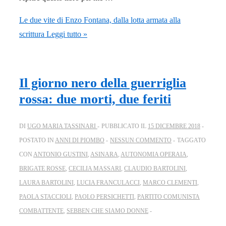
Le due vite di Enzo Fontana, dalla lotta armata alla
scrittura
Leggi tutto »
Il giorno nero della guerriglia
rossa: due morti, due feriti
DI
UGO MARIA TASSINARI
PUBBLICATO IL
15 DICEMBRE 2018
POSTATO IN
ANNI DI PIOMBO
NESSUN COMMENTO
TAGGATO
CON
ANTONIO GUSTINI
,
ASINARA
,
AUTONOMIA OPERAIA
,
BRIGATE ROSSE
,
CECILIA MASSARI
,
CLAUDIO BARTOLINI
,
LAURA BARTOLINI
,
LUCIA FRANCULACCI
,
MARCO CLEMENTI
,
PAOLA STACCIOLI
,
PAOLO PERSICHETTI
,
PARTITO COMUNISTA
COMBATTENTE
,
SEBBEN CHE SIAMO DONNE