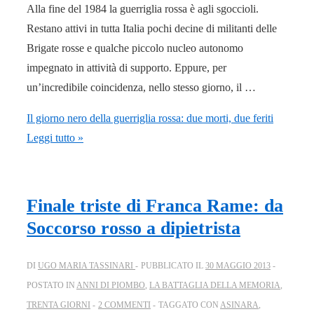
Alla fine del 1984 la guerriglia rossa è agli sgoccioli.
Restano attivi in tutta Italia pochi decine di militanti delle
Brigate rosse e qualche piccolo nucleo autonomo
impegnato in attività di supporto. Eppure, per
un’incredibile coincidenza, nello stesso giorno, il …
Il giorno nero della guerriglia rossa: due morti, due feriti
Leggi tutto »
Finale triste di Franca Rame: da
Soccorso rosso a dipietrista
DI
UGO MARIA TASSINARI
PUBBLICATO IL
30 MAGGIO 2013
POSTATO IN
ANNI DI PIOMBO
,
LA BATTAGLIA DELLA MEMORIA
,
TRENTA GIORNI
2 COMMENTI
TAGGATO CON
ASINARA
,