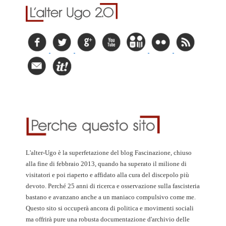
L'alter-Ugo è la superfetazione del blog Fascinazione, chiuso
alla fine di febbraio 2013, quando ha superato il milione di
visitatori e poi riaperto e affidato alla cura del discepolo più
devoto. Perché 25 anni di ricerca e osservazione sulla fascisteria
bastano e avanzano anche a un maniaco compulsivo come me.
Questo sito si occuperà ancora di politica e movimenti sociali
ma offrirà pure una robusta documentazione d'archivio delle