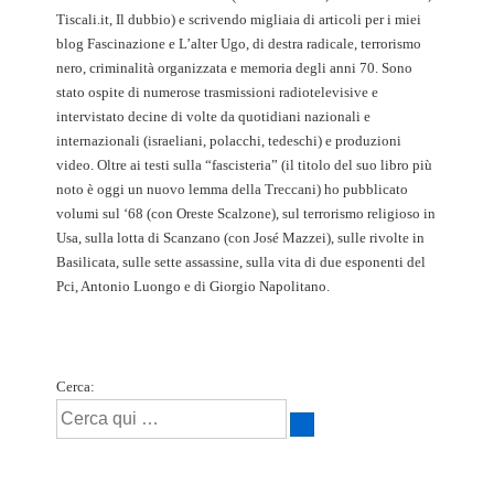
Tiscali.it, Il dubbio) e scrivendo migliaia di articoli per i miei
blog Fascinazione e L’alter Ugo, di destra radicale, terrorismo
nero, criminalità organizzata e memoria degli anni 70. Sono
stato ospite di numerose trasmissioni radiotelevisive e
intervistato decine di volte da quotidiani nazionali e
internazionali (israeliani, polacchi, tedeschi) e produzioni
video. Oltre ai testi sulla “fascisteria” (il titolo del suo libro più
noto è oggi un nuovo lemma della Treccani) ho pubblicato
volumi sul ‘68 (con Oreste Scalzone), sul terrorismo religioso in
Usa, sulla lotta di Scanzano (con José Mazzei), sulle rivolte in
Basilicata, sulle sette assassine, sulla vita di due esponenti del
Pci, Antonio Luongo e di Giorgio Napolitano.
Cerca: