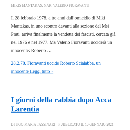
MIKIS MANTAKAS
,
NAR
,
VALERIO FIORAVANTI
Il 28 febbraio 1978, a tre anni dall’omicidio di Miki
Mantakas, in uno scontro davanti alla sezione del Msi
Prati, arriva finalmente la vendetta dei fascisti, cercata già
nel 1976 e nel 1977. Ma Valerio Fioravanti ucciderà un
innocente: Roberto …
28.2.78, Fioravanti uccide Roberto Scialabba, un
innocente
Leggi tutto »
I giorni della rabbia dopo Acca
Larentia
DI
UGO MARIA TASSINARI
PUBBLICATO IL
10 GENNAIO 2021