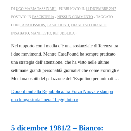
DI
UGO MARIA TASSINARI
PUBBLICATO IL
14 DICEMBRE 2017
POSTATO IN
FASCISTERIA
NESSUN COMMENTO
TAGGATO
CON
CARATOSSIDIS
,
CASAPOUND
,
FRANCESCO BIANCO
,
INSABATO
,
MANIFESTO
,
REPUBBLICA
Nel rapporto con i media c’è una sostanziale differenza tra
i due movimenti. Mentre CasaPound ha sempre praticato
una strategia dell’attenzione, che ha visto nelle ultime
settimane grandi personalità giornalistiche come Formigli e
Mentana ospiti del palazzone dell’Esquilino per animati …
Dopo il raid alla Repubblica: tra Forza Nuova e stampa
una lunga storia “nera”
Leggi tutto »
5 dicembre 1981/2 – Bianco: