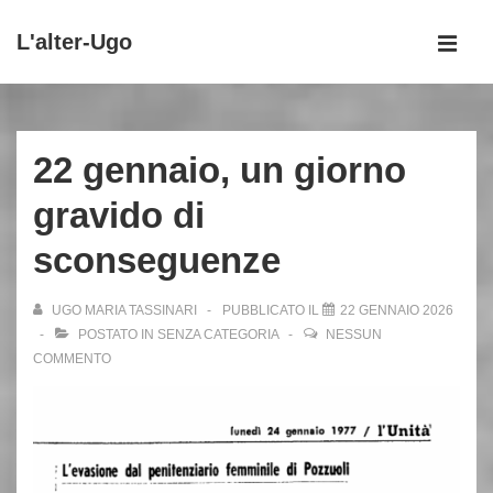
↓
L'alter-Ugo
Vai
MEN
al
Menu
contenuto
principale
principale
22 gennaio, un giorno
gravido di
sconseguenze
UGO MARIA TASSINARI
PUBBLICATO IL
22 GENNAIO 2026
POSTATO IN
SENZA CATEGORIA
NESSUN
COMMENTO