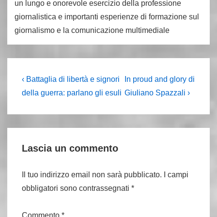
un lungo e onorevole esercizio della professione
giornalistica e importanti esperienze di formazione sul
giornalismo e la comunicazione multimediale
Navigazione
L'articolo
Il
‹ Battaglia di libertà e signori
In proud and glory di
precedente
prossimo
articoli
della guerra: parlano gli esuli
Giuliano Spazzali ›
è
articolo
è
Lascia un commento
Il tuo indirizzo email non sarà pubblicato.
I campi
obbligatori sono contrassegnati
*
Commento
*