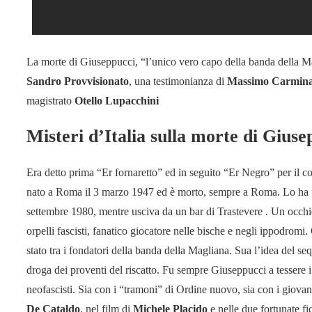
La morte di Giuseppucci, “l’unico vero capo della banda della Magli
Sandro Provvisionato
, una testimonianza di
Massimo Carmina
magistrato
Otello Lupacchini
Misteri d’Italia sulla morte di Giuse
Era detto prima “Er fornaretto” ed in seguito “Er Negro” per il c
nato a Roma il 3 marzo 1947 ed è morto, sempre a Roma. Lo ha uc
settembre 1980, mentre usciva da un bar di Trastevere . Un occhio 
orpelli fascisti, fanatico giocatore nelle bische e negli ippodromi
stato tra i fondatori della banda della Magliana. Sua l’idea del seq
droga dei proventi del riscatto. Fu sempre Giuseppucci a tessere i
neofascisti. Sia con i “tramoni” di Ordine nuovo, sia con i giov
De Cataldo
, nel film di
Michele Placido
e nelle due fortunate fi