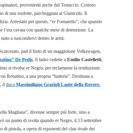
 rapinatori, provenienti anche dal Testaccio. Costoro
no di una roulotte, parcheggiata al Gianicolo. Il
lizia. Arrestato per questo, “er Fornaretto”, che quando
 se l’era cavata con qualche mese di detenzione. La
e stato a nascondervi dentro le armi.
Scarcerato, patì il furto di un maggiolone Volkswagen,
atino” De Pedis
. Il ladro cedette a
Emilio Castelletti
,
timo si rivolse er Negro, per reclamarne la restituzione.
 con Renatino, a una propria “batteria”. Destinata a
, il
duca
Massimiliano Grazioli Lante della Rovere.
ella Magliana”, divenne sempre più forte, sino a
ovò un punto di svolta quando er Negro, il 13 settembre
di pistola, a opera di esponenti del clan rivale dei