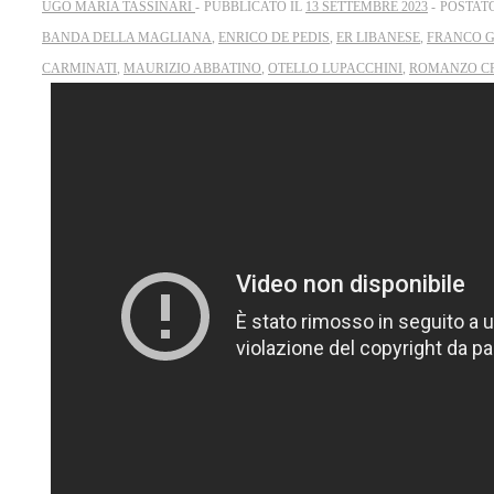
UGO MARIA TASSINARI
PUBBLICATO IL
13 SETTEMBRE 2023
POSTAT
BANDA DELLA MAGLIANA
,
ENRICO DE PEDIS
,
ER LIBANESE
,
FRANCO G
CARMINATI
,
MAURIZIO ABBATINO
,
OTELLO LUPACCHINI
,
ROMANZO C