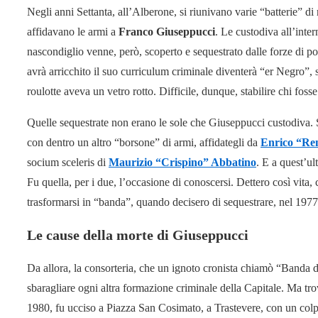
Negli anni Settanta, all’Alberone, si riunivano varie “batterie” di
affidavano le armi a
Franco Giuseppucci
. Le custodiva all’inter
nascondiglio venne, però, scoperto e sequestrato dalle forze di po
avrà arricchito il suo curriculum criminale diventerà “er Negro”,
roulotte aveva un vetro rotto. Difficile, dunque, stabilire chi foss
Quelle sequestrate non erano le sole che Giuseppucci custodiva. 
con dentro un altro “borsone” di armi, affidategli da
Enrico “Ren
socium sceleris di
Maurizio “Crispino” Abbatino
. E a quest’ul
Fu quella, per i due, l’occasione di conoscersi. Dettero così vita,
trasformarsi in “banda”, quando decisero di sequestrare, nel 1977
Le cause della morte di Giuseppucci
Da allora, la consorteria, che un ignoto cronista chiamò “Banda d
sbaragliare ogni altra formazione criminale della Capitale. Ma tr
1980, fu ucciso a Piazza San Cosimato, a Trastevere, con un colpo 