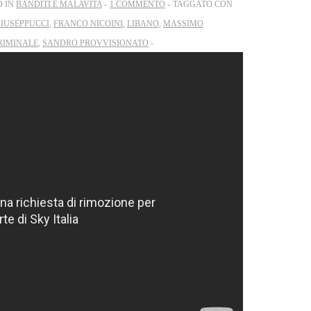
O IN
BANDITI E MALAVITA
1 COMMENTO
TAGGATO CON
IUSEPPUCCI
,
FRANCO NICOINI
,
LIBANO
,
MASSIMO
RIMINALE
,
SANDRO PROVVISIONATO