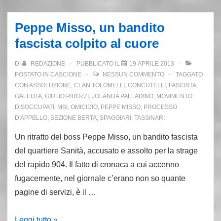
del
tempo:
Peppe Misso, un bandito
è
fascista colpito al cuore
morto
Servello,
DI
REDAZIONE
PUBBLICATO IL
19 APRILE 2013
60
POSTATO IN
CASCIONE
NESSUN COMMENTO
TAGGATO
anni
CON
ASSOLUZIONE
,
CLAN TOLOMELLI
,
CONCUTELLI
,
FASCISTA
,
GALEOTA
,
GIULIO PIROZZI
,
JOLANDA PALLADINO
,
MOVIMENTO
ai
DISOCCUPATI
,
MSI
,
OMICIDIO
,
PEPPE MISSO
,
PROCESSO
vertici
D'APPELLO
,
SEZIONE BERTA
,
SPAGGIARI
,
TASSINARI
della
Un ritratto del boss Peppe Misso, un bandito fascista
fascisteria
del quartiere Sanità, accusato e assolto per la strage
di
del rapido 904. Il fatto di cronaca a cui accenno
Palazzo
fugacemente, nel giornale c’erano non so quante
pagine di servizi, è il …
Peppe
Leggi tutto »