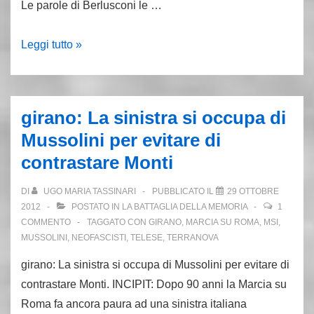
Le parole di Berlusconi le …
Le
Leggi tutto »
fogne.
Dietro
l’insulto
girano: La sinistra si occupa di
c’è
Mussolini per evitare di
di
contrastare Monti
più
dell’attacco
DI
UGO MARIA TASSINARI
PUBBLICATO IL
29 OTTOBRE
a
2012
POSTATO IN
LA BATTAGLIA DELLA MEMORIA
1
Fini.
COMMENTO
TAGGATO CON
GIRANO
,
MARCIA SU ROMA
,
MSI
,
MUSSOLINI
,
NEOFASCISTI
,
TELESE
,
TERRANOVA
Berlusconi
avverte
girano: La sinistra si occupa di Mussolini per evitare di
tutta
contrastare Monti. INCIPIT: Dopo 90 anni la Marcia su
la
Roma fa ancora paura ad una sinistra italiana