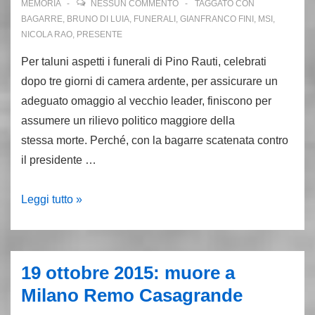
MEMORIA
NESSUN COMMENTO
TAGGATO CON
BAGARRE
,
BRUNO DI LUIA
,
FUNERALI
,
GIANFRANCO FINI
,
MSI
,
NICOLA RAO
,
PRESENTE
Per taluni aspetti i funerali di Pino Rauti, celebrati
dopo tre giorni di camera ardente, per assicurare un
adeguato omaggio al vecchio leader, finiscono per
assumere un rilievo politico maggiore della
stessa morte. Perché, con la bagarre scatenata contro
il presidente …
5
Leggi tutto »
novembre
2012:
ai
19 ottobre 2015: muore a
funerali
Milano Remo Casagrande
di