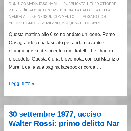
Rauti
DI
UGO MARIA TASSINARI
PUBBLICATO IL
19 OTTOBRE
la
2016
POSTATO IN
FASCISTERIA
,
LA BATTAGLIA DELLA
resa
MEMORIA
NESSUN COMMENTO
TAGGATO CON
ANTIFASCISMO
,
BOIA
,
MILANO
,
MSI
,
QUARTO OGGIARO
dei
conti
Questa mattina alle 6 se ne andato un leone. Remo
finale
Casagrande ci ha lasciato per andare avanti e
del
ricongiungersi idealmente con i fratelli che l’hanno
Msi
preceduto. Questa è una breve nota, con cui Maurizio
Murelli, dalla sua pagina facebook ricorda …
19
Leggi tutto »
ottobre
2015:
muore
30 settembre 1977, ucciso
a
Walter Rossi: primo delitto Nar
Milano