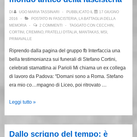
Rossi:
primo
DI
UGO MARIA TASSINARI
PUBBLICATO IL
17 GIUGNO
delitto
2016
POSTATO IN
FASCISTERIA
,
LA BATTAGLIA DELLA
Nar
MEMORIA
2 COMMENTI
TAGGATO CON
CECCHIN
,
CORTINI
,
CREMINO
,
FRATELLI D'ITALIA
,
MANTAKAS
,
MSI
,
PRIMAVALLE
Riprendo dalla pagina del gruppo fb Interfaccia una
bella testimonianza sui funerali di Stefano Cortini,
celebrati stamattina ai Parioli Mi chiama un ex collega
di lavoro da Padova: “Domani sono a Roma. Stefano
era mio co…mpagno di Liceo, poi ritrovato …
I
Leggi tutto »
funerali
di
Stefano
Dallo scrigno del tempo: è
e