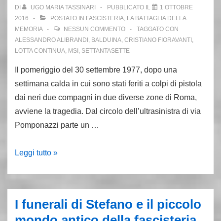
Remo
DI
UGO MARIA TASSINARI
PUBBLICATO IL
1 OTTOBRE
Casagrande
2016
POSTATO IN
FASCISTERIA
,
LA BATTAGLIA DELLA
MEMORIA
NESSUN COMMENTO
TAGGATO CON
ALESSANDRO ALIBRANDI
,
BALDUINA
,
CRISTIANO FIORAVANTI
,
LOTTA CONTINUA
,
MSI
,
SETTANTASETTE
Il pomeriggio del 30 settembre 1977, dopo una
settimana calda in cui sono stati feriti a colpi di pistola
dai neri due compagni in due diverse zone di Roma,
avviene la tragedia. Dal circolo dell’ultrasinistra di via
Pomponazzi parte un …
30
Leggi tutto »
settembre
1977,
ucciso
I funerali di Stefano e il piccolo
Walter
mondo antico della fascisteria