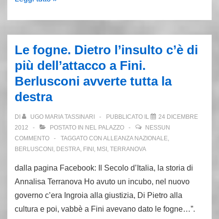
Misso,
un
bandito
Le fogne. Dietro l’insulto c’è di
fascista
più dell’attacco a Fini.
colpito
Berlusconi avverte tutta la
al
destra
cuore
DI
UGO MARIA TASSINARI
PUBBLICATO IL
24 DICEMBRE
2012
POSTATO IN
NEL PALAZZO
NESSUN
COMMENTO
TAGGATO CON
ALLEANZA NAZIONALE
,
BERLUSCONI
,
DESTRA
,
FINI
,
MSI
,
TERRANOVA
dalla pagina Facebook: Il Secolo d’Italia, la storia di
Annalisa Terranova Ho avuto un incubo, nel nuovo
governo c’era Ingroia alla giustizia, Di Pietro alla
cultura e poi, vabbè a Fini avevano dato le fogne…”.