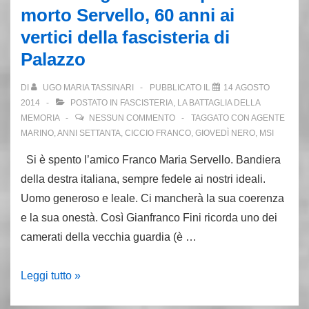
morto Servello, 60 anni ai
il
vertici della fascisteria di
piccolo
Palazzo
mondo
antico
DI
UGO MARIA TASSINARI
PUBBLICATO IL
14 AGOSTO
della
2014
POSTATO IN
FASCISTERIA
,
LA BATTAGLIA DELLA
fascisteria
MEMORIA
NESSUN COMMENTO
TAGGATO CON
AGENTE
MARINO
,
ANNI SETTANTA
,
CICCIO FRANCO
,
GIOVEDÌ NERO
,
MSI
Si è spento l’amico Franco Maria Servello. Bandiera
della destra italiana, sempre fedele ai nostri ideali.
Uomo generoso e leale. Ci mancherà la sua coerenza
e la sua onestà. Così Gianfranco Fini ricorda uno dei
camerati della vecchia guardia (è …
Dallo
Leggi tutto »
scrigno