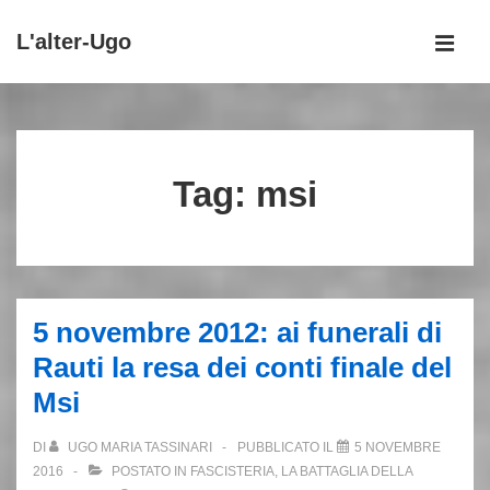
↓
L'alter-Ugo
Vai
MEN
al
Menu
contenuto
principale
principale
Tag:
msi
5 novembre 2012: ai funerali di
Rauti la resa dei conti finale del
Msi
DI
UGO MARIA TASSINARI
PUBBLICATO IL
5 NOVEMBRE
2016
POSTATO IN
FASCISTERIA
,
LA BATTAGLIA DELLA