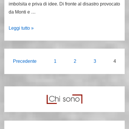
destra
imbolsita e priva di idee. Di fronte al disastro provocato
da Monti e …
girano:
Leggi tutto »
La
sinistra
si
occupa
Paginazione
Precedente
1
2
3
4
di
degli
Mussolini
articoli
per
evitare
di
contrastare
Monti