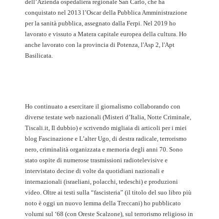
dell’Azienda ospedaliera regionale San Carlo, che ha
conquistato nel 2013 l’Oscar della Pubblica Amministrazione
per la sanità pubblica, assegnato dalla Ferpi. Nel 2019 ho
lavorato e vissuto a Matera capitale europea della cultura. Ho
anche lavorato con la provincia di Potenza, l'Asp 2, l'Apt
Basilicata.
Ho continuato a esercitare il giornalismo collaborando con
diverse testate web nazionali (Misteri d’Italia, Notte Criminale,
Tiscali.it, Il dubbio) e scrivendo migliaia di articoli per i miei
blog Fascinazione e L’alter Ugo, di destra radicale, terrorismo
nero, criminalità organizzata e memoria degli anni 70. Sono
stato ospite di numerose trasmissioni radiotelevisive e
intervistato decine di volte da quotidiani nazionali e
internazionali (israeliani, polacchi, tedeschi) e produzioni
video. Oltre ai testi sulla “fascisteria” (il titolo del suo libro più
noto è oggi un nuovo lemma della Treccani) ho pubblicato
volumi sul ‘68 (con Oreste Scalzone), sul terrorismo religioso in