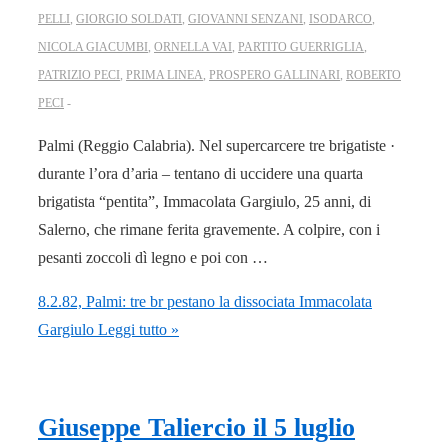
PELLI
,
GIORGIO SOLDATI
,
GIOVANNI SENZANI
,
ISODARCO
,
NICOLA GIACUMBI
,
ORNELLA VAI
,
PARTITO GUERRIGLIA
,
PATRIZIO PECI
,
PRIMA LINEA
,
PROSPERO GALLINARI
,
ROBERTO
PECI
Palmi (Reggio Calabria). Nel supercarcere tre brigatiste ·
durante l’ora d’aria – tentano di uccidere una quarta
brigatista “pentita”, Immacolata Gargiulo, 25 anni, di
Salerno, che rimane ferita gravemente. A colpire, con i
pesanti zoccoli dì legno e poi con …
8.2.82, Palmi: tre br pestano la dissociata Immacolata
Gargiulo
Leggi tutto »
Giuseppe Taliercio il 5 luglio