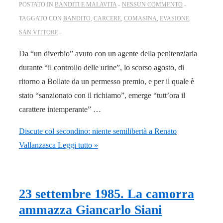
POSTATO IN
BANDITI E MALAVITA
NESSUN COMMENTO
TAGGATO CON
BANDITO
,
CARCERE
,
COMASINA
,
EVASIONE
,
SAN VITTORE
Da “un diverbio” avuto con un agente della penitenziaria
durante “il controllo delle urine”, lo scorso agosto, di
ritorno a Bollate da un permesso premio, e per il quale è
stato “sanzionato con il richiamo”, emerge “tutt’ora il
carattere intemperante” …
Discute col secondino: niente semilibertà a Renato
Vallanzasca
Leggi tutto »
23 settembre 1985. La camorra
ammazza Giancarlo Siani