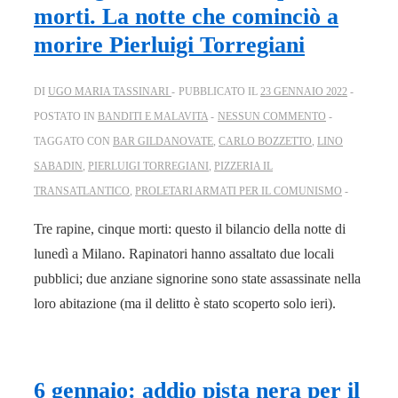
morti. La notte che cominciò a
morire Pierluigi Torregiani
DI
UGO MARIA TASSINARI
PUBBLICATO IL
23 GENNAIO 2022
POSTATO IN
BANDITI E MALAVITA
NESSUN COMMENTO
TAGGATO CON
BAR GILDANOVATE
,
CARLO BOZZETTO
,
LINO
SABADIN
,
PIERLUIGI TORREGIANI
,
PIZZERIA IL
TRANSATLANTICO
,
PROLETARI ARMATI PER IL COMUNISMO
Tre rapine, cinque morti: questo il bilancio della notte di
lunedì a Milano. Rapinatori hanno assaltato due locali
pubblici; due anziane signorine sono state assassinate nella
loro abitazione (ma il delitto è stato scoperto solo ieri).
6 gennaio: addio pista nera per il