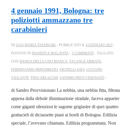
4 gennaio 1991, Bologna: tre
poliziotti ammazzano tre
carabinieri
DI
UGO MARIA TASSINARI
PUBBLICATO IL
4 GENNAIO 2022
POSTATO IN
BANDITI E MALAVITA
5 COMMENTI
TAGGATO
CON
BANDA DELLA UNO BIANCA
,
FALANGE ARMATA
,
FERDINANDO IMPOSIMATO
,
FRATELLI SAVI
,
LUCIANO
VIOLANTE
,
PINO ARLACCHI
,
SANDRO PROVVISIONATO
di Sandro Provvisionato La nebbia, una nebbia fitta, filtrata
appena dalla debole illuminazione stradale, faceva apparire
come giganti silenziosi le sagome grigiastre di quei quattro
grattacieli di diciassette piani ai bordi di Bologna. Edilizia
speciale, l’avevano chiamata. Edilizia programmata. Non