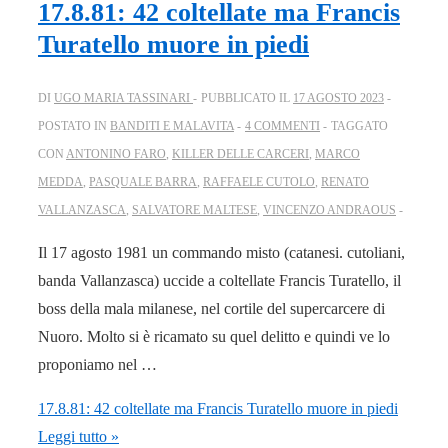
17.8.81: 42 coltellate ma Francis
Turatello muore in piedi
DI
UGO MARIA TASSINARI
PUBBLICATO IL
17 AGOSTO 2023
POSTATO IN
BANDITI E MALAVITA
4 COMMENTI
TAGGATO
CON
ANTONINO FARO
,
KILLER DELLE CARCERI
,
MARCO
MEDDA
,
PASQUALE BARRA
,
RAFFAELE CUTOLO
,
RENATO
VALLANZASCA
,
SALVATORE MALTESE
,
VINCENZO ANDRAOUS
Il 17 agosto 1981 un commando misto (catanesi. cutoliani,
banda Vallanzasca) uccide a coltellate Francis Turatello, il
boss della mala milanese, nel cortile del supercarcere di
Nuoro. Molto si è ricamato su quel delitto e quindi ve lo
proponiamo nel …
17.8.81: 42 coltellate ma Francis Turatello muore in piedi
Leggi tutto »