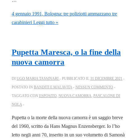
…
4 gennaio 1991, Bologna: tre poliziotti ammazzano tre
carabinieri
Leggi tutto »
Pupetta Maresca, o la fine della
nuova camorra
DI
UGO MARIA TASSINARI
PUBBLICATO IL
31 DICEMBRE 2021
POSTATO IN
BANDITI E MALAVITA
NESSUN COMMENTO
TAGGATO CON
ESPOSITO
,
NUOVA CAMORRA
,
PASCALONE DI
NOLA
Pupetta o la morte della nuova camorra è un saggio breve
del 1960, scritto da Hans Magnus Enzensberger. Io l’ho
letto negli anni 70, inserito in un suo volumetto di Samonà