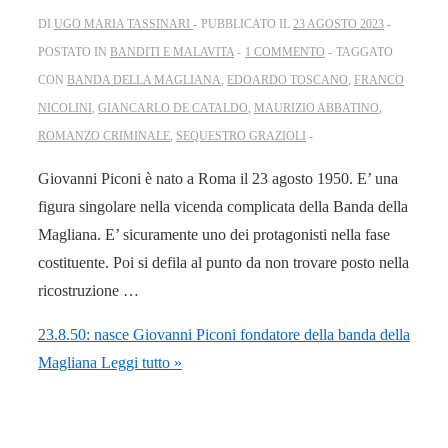
DI
UGO MARIA TASSINARI
PUBBLICATO IL
23 AGOSTO 2023
POSTATO IN
BANDITI E MALAVITA
1 COMMENTO
TAGGATO
CON
BANDA DELLA MAGLIANA
,
EDOARDO TOSCANO
,
FRANCO
NICOLINI
,
GIANCARLO DE CATALDO
,
MAURIZIO ABBATINO
,
ROMANZO CRIMINALE
,
SEQUESTRO GRAZIOLI
Giovanni Piconi è nato a Roma il 23 agosto 1950. E’ una
figura singolare nella vicenda complicata della Banda della
Magliana. E’ sicuramente uno dei protagonisti nella fase
costituente. Poi si defila al punto da non trovare posto nella
ricostruzione …
23.8.50: nasce Giovanni Piconi fondatore della banda della
Magliana
Leggi tutto »