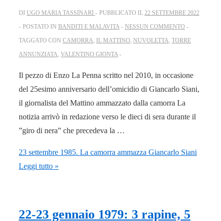
DI
UGO MARIA TASSINARI
PUBBLICATO IL
22 SETTEMBRE 2022
POSTATO IN
BANDITI E MALAVITA
NESSUN COMMENTO
TAGGATO CON
CAMORRA
,
IL MATTINO
,
NUVOLETTA
,
TORRE
ANNUNZIATA
,
VALENTINO GIONTA
Il pezzo di Enzo La Penna scritto nel 2010, in occasione
del 25esimo anniversario dell’omicidio di Giancarlo Siani,
il giornalista del Mattino ammazzato dalla camorra La
notizia arrivò in redazione verso le dieci di sera durante il
”giro di nera” che precedeva la …
23 settembre 1985. La camorra ammazza Giancarlo Siani
Leggi tutto »
22-23 gennaio 1979: 3 rapine, 5