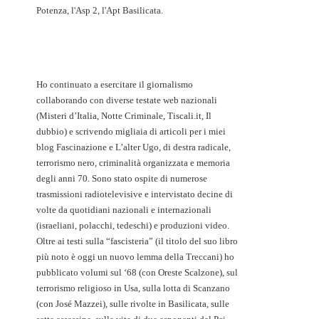
Potenza, l'Asp 2, l'Apt Basilicata.
Ho continuato a esercitare il giornalismo
collaborando con diverse testate web nazionali
(Misteri d’Italia, Notte Criminale, Tiscali.it, Il
dubbio) e scrivendo migliaia di articoli per i miei
blog Fascinazione e L’alter Ugo, di destra radicale,
terrorismo nero, criminalità organizzata e memoria
degli anni 70. Sono stato ospite di numerose
trasmissioni radiotelevisive e intervistato decine di
volte da quotidiani nazionali e internazionali
(israeliani, polacchi, tedeschi) e produzioni video.
Oltre ai testi sulla “fascisteria” (il titolo del suo libro
più noto è oggi un nuovo lemma della Treccani) ho
pubblicato volumi sul ‘68 (con Oreste Scalzone), sul
terrorismo religioso in Usa, sulla lotta di Scanzano
(con José Mazzei), sulle rivolte in Basilicata, sulle