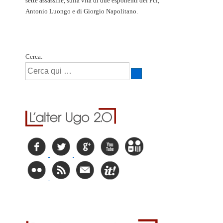
sette assassine, sulla vita di due esponenti del Pci,
Antonio Luongo e di Giorgio Napolitano.
Cerca: