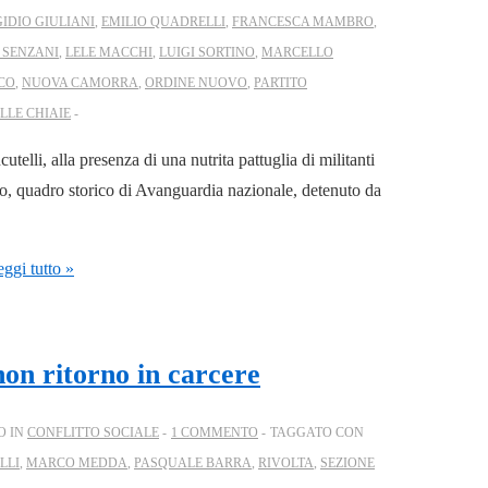
GIDIO GIULIANI
,
EMILIO QUADRELLI
,
FRANCESCA MAMBRO
,
 SENZANI
,
LELE MACCHI
,
LUIGI SORTINO
,
MARCELLO
CO
,
NUOVA CAMORRA
,
ORDINE NUOVO
,
PARTITO
LLE CHIAIE
telli, alla presenza di una nutrita pattuglia di militanti
o, quadro storico di Avanguardia nazionale, detenuto da
ggi tutto »
non ritorno in carcere
O IN
CONFLITTO SOCIALE
1 COMMENTO
TAGGATO CON
LLI
,
MARCO MEDDA
,
PASQUALE BARRA
,
RIVOLTA
,
SEZIONE