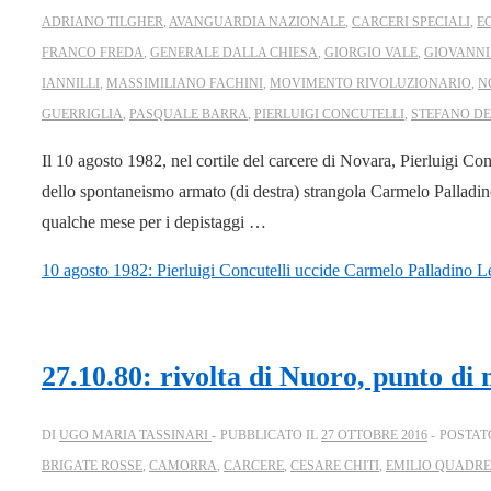
ADRIANO TILGHER
,
AVANGUARDIA NAZIONALE
,
CARCERI SPECIALI
,
E
FRANCO FREDA
,
GENERALE DALLA CHIESA
,
GIORGIO VALE
,
GIOVANNI
IANNILLI
,
MASSIMILIANO FACHINI
,
MOVIMENTO RIVOLUZIONARIO
,
N
GUERRIGLIA
,
PASQUALE BARRA
,
PIERLUIGI CONCUTELLI
,
STEFANO DE
Il 10 agosto 1982, nel cortile del carcere di Novara, Pierluigi Concu
dello spontaneismo armato (di destra) strangola Carmelo Palladin
qualche mese per i depistaggi …
10 agosto 1982: Pierluigi Concutelli uccide Carmelo Palladino
Le
27.10.80: rivolta di Nuoro, punto di 
DI
UGO MARIA TASSINARI
PUBBLICATO IL
27 OTTOBRE 2016
POSTAT
BRIGATE ROSSE
,
CAMORRA
,
CARCERE
,
CESARE CHITI
,
EMILIO QUADRE