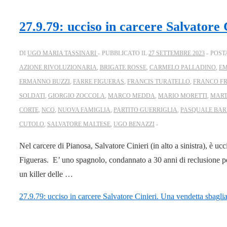
27.9.79: ucciso in carcere Salvatore 
DI
UGO MARIA TASSINARI
PUBBLICATO IL
27 SETTEMBRE 2023
POST
AZIONE RIVOLUZIONARIA
,
BRIGATE ROSSE
,
CARMELO PALLADINO
,
EM
ERMANNO BUZZI
,
FARRE FIGUERAS
,
FRANCIS TURATELLO
,
FRANCO F
SOLDATI
,
GIORGIO ZOCCOLA
,
MARCO MEDDA
,
MARIO MORETTI
,
MART
CORTE
,
NCO
,
NUOVA FAMIGLIA
,
PARTITO GUERRIGLIA
,
PASQUALE BA
CUTOLO
,
SALVATORE MALTESE
,
UGO BENAZZI
Nel carcere di Pianosa, Salvatore Cinieri (in alto a sinistra), è u
Figueras. E’ uno spagnolo, condannato a 30 anni di reclusione pe
un killer delle …
27.9.79: ucciso in carcere Salvatore Cinieri. Una vendetta sbaglia