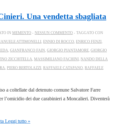
Cinieri. Una vendetta sbagliata
ATO IN
MEMENTO
NESSUN COMMENTO
TAGGATO CON
ANUELE ATTIMONELLI
,
ENNIO DI ROCCO
,
ENRICO FENZI
,
REDA
,
GIANFRANCO FAIN
,
GIORGIO PIANTAMORE
,
GIORGIO
INO ZICCHITELLA
,
MASSIMILIANO FACHINI
,
NANDO DELLA
RRA
,
PIERO BERTOLAZZI
,
RAFFAELE CATAPANO
,
RAFFAELE
cciso a coltellate dal detenuto comune Salvatore Farre
r l’omicidio dei due carabinieri a Moncalieri. Diventerà
ta
Leggi tutto »