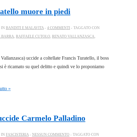
atello muore in piedi
 IN
BANDITI E MALAVITA
4 COMMENTI
TAGGATO CON
 BARRA
,
RAFFAELE CUTOLO
,
RENATO VALLANZASCA
,
allanzasca) uccide a coltellate Francis Turatello, il boss
si è ricamato su quel delitto e quindi ve lo proponiamo
utto »
 uccide Carmelo Palladino
 IN
FASCISTERIA
NESSUN COMMENTO
TAGGATO CON