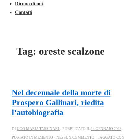
Dicono di noi
Contatti
Tag:
oreste scalzone
Nel decennale della morte di
Prospero Gallinari, riedita
l’autobiografia
DI
UGO MARIA TASSINARI
PUBBLICATO IL
14 GENNAIO 2023
POSTATO IN
MEMENTO
NESSUN COMMENTO
TAGGATO CON