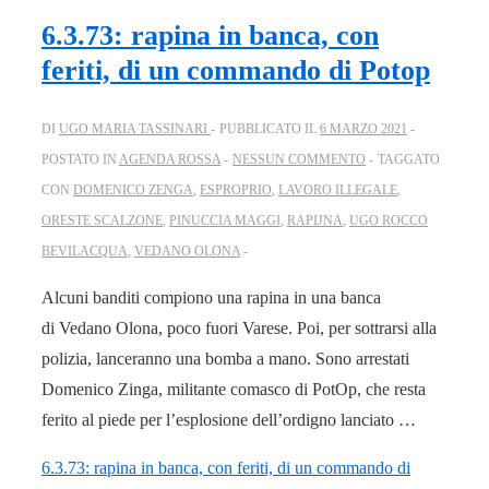
6.3.73: rapina in banca, con
feriti, di un commando di Potop
DI
UGO MARIA TASSINARI
PUBBLICATO IL
6 MARZO 2021
POSTATO IN
AGENDA ROSSA
NESSUN COMMENTO
TAGGATO
CON
DOMENICO ZENGA
,
ESPROPRIO
,
LAVORO ILLEGALE
,
ORESTE SCALZONE
,
PINUCCIA MAGGI
,
RAPIJNA
,
UGO ROCCO
BEVILACQUA
,
VEDANO OLONA
Alcuni banditi compiono una rapina in una banca
di Vedano Olona, poco fuori Varese. Poi, per sottrarsi alla
polizia, lanceranno una bomba a mano. Sono arrestati
Domenico Zinga, militante comasco di PotOp, che resta
ferito al piede per l’esplosione dell’ordigno lanciato …
6.3.73: rapina in banca, con feriti, di un commando di