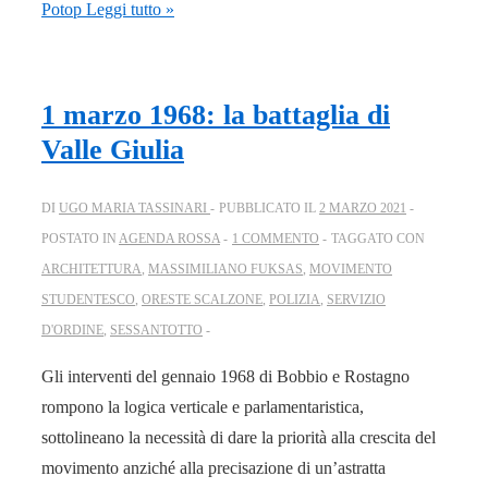
Potop
Leggi tutto »
1 marzo 1968: la battaglia di
Valle Giulia
DI
UGO MARIA TASSINARI
PUBBLICATO IL
2 MARZO 2021
POSTATO IN
AGENDA ROSSA
1 COMMENTO
TAGGATO CON
ARCHITETTURA
,
MASSIMILIANO FUKSAS
,
MOVIMENTO
STUDENTESCO
,
ORESTE SCALZONE
,
POLIZIA
,
SERVIZIO
D'ORDINE
,
SESSANTOTTO
Gli interventi del gennaio 1968 di Bobbio e Rostagno
rompono la logica verticale e parlamentaristica,
sottolineano la necessità di dare la priorità alla crescita del
movimento anziché alla precisazione di un’astratta