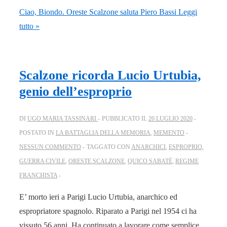
Ciao, Biondo. Oreste Scalzone saluta Piero Bassi
Leggi
tutto »
Scalzone ricorda Lucio Urtubia,
genio dell’esproprio
DI
UGO MARIA TASSINARI
PUBBLICATO IL
20 LUGLIO 2020
POSTATO IN
LA BATTAGLIA DELLA MEMORIA
,
MEMENTO
NESSUN COMMENTO
TAGGATO CON
ANARCHICI
,
ESPROPRIO
,
GUERRA CIVILE
,
ORESTE SCALZONE
,
QUICO SABATÈ
,
REGIME
FRANCHISTA
E’ morto ieri a Parigi Lucio Urtubia, anarchico ed
espropriatore spagnolo. Riparato a Parigi nel 1954 ci ha
vissuto 56 anni. Ha continuato a lavorare come semplice