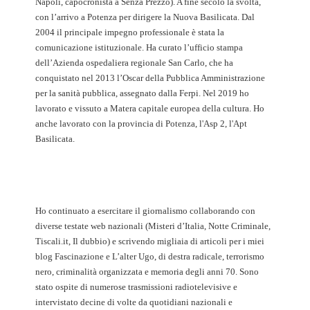
Napoli, capocronista a Senza Prezzo). A fine secolo la svolta,
con l’arrivo a Potenza per dirigere la Nuova Basilicata. Dal
2004 il principale impegno professionale è stata la
comunicazione istituzionale. Ha curato l’ufficio stampa
dell’Azienda ospedaliera regionale San Carlo, che ha
conquistato nel 2013 l’Oscar della Pubblica Amministrazione
per la sanità pubblica, assegnato dalla Ferpi. Nel 2019 ho
lavorato e vissuto a Matera capitale europea della cultura. Ho
anche lavorato con la provincia di Potenza, l'Asp 2, l'Apt
Basilicata.
Ho continuato a esercitare il giornalismo collaborando con
diverse testate web nazionali (Misteri d’Italia, Notte Criminale,
Tiscali.it, Il dubbio) e scrivendo migliaia di articoli per i miei
blog Fascinazione e L’alter Ugo, di destra radicale, terrorismo
nero, criminalità organizzata e memoria degli anni 70. Sono
stato ospite di numerose trasmissioni radiotelevisive e
intervistato decine di volte da quotidiani nazionali e